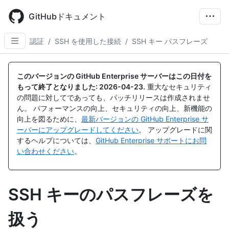
Skip
to
GitHubドキュメント
main
content
認証
/
SSH を使用した接続
/
SSH キー パスフレーズ
このバージョンの GitHub Enterprise サーバーはこの日付を
もって終了となりました:
2026-04-23
.
重大なセキュリティ
の問題に対してであっても、パッチリリースは作成されませ
ん。 パフォーマンスの向上、セキュリティの向上、新機能の
向上を図るために、
最新バージョンの GitHub Enterprise サ
ーバーにアップグレードしてください
。 アップグレードに関
するヘルプについては、
GitHub Enterprise サポートにお問
い合わせください
。
SSH キーのパスフレーズを
扱う