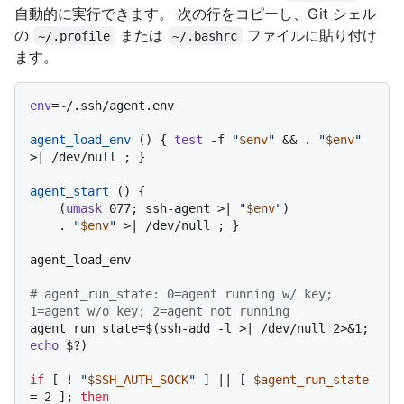
自動的に実行できます。 次の行をコピーし、Git シェル
の
または
ファイルに貼り付け
~/.profile
~/.bashrc
ます。
env
=~/.ssh/agent.env

agent_load_env
 () { 
test
 -f 
"
$env
"
 && . 
"
$env
"
>| /dev/null ; }

agent_start
 () {

    (
umask
 077; ssh-agent >| 
"
$env
"
)

    . 
"
$env
"
 >| /dev/null ; }

agent_load_env

# agent_run_state: 0=agent running w/ key; 
1=agent w/o key; 2=agent not running
agent_run_state=$(ssh-add -l >| /dev/null 2>&1; 
echo
 $?)

if
 [ ! 
"
$SSH_AUTH_SOCK
"
 ] || [ 
$agent_run_state
= 2 ]; 
then