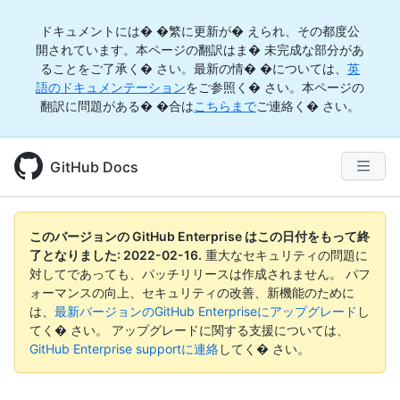
ドキュメントには� �繁に更新が� えられ、その都度公
開されています。本ページの翻訳はま� 未完成な部分があ
ることをご了承く� さい。最新の情� �については、
英
語のドキュメンテーション
をご参照く� さい。本ページの
翻訳に問題がある� �合は
こちらまで
ご連絡く� さい。
GitHub Docs
このバージョンの GitHub Enterprise はこの日付をもって終
了となりました:
2022-02-16
.
重大なセキュリティの問題に
対してであっても、パッチリリースは作成されません。 パフ
ォーマンスの向上、セキュリティの改善、新機能のために
は、
最新バージョンのGitHub Enterpriseにアップグレード
し
てく� さい。 アップグレードに関する支援については、
GitHub Enterprise supportに連絡
してく� さい。