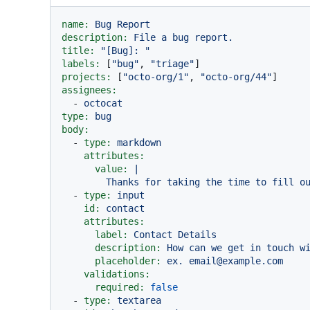
name:
Bug
Report
description:
File
a
bug
report.
title:
"[Bug]: "
labels:
 [
"bug"
, 
"triage"
projects:
 [
"octo-org/1"
, 
"octo-org/44"
assignees:
-
octocat
type:
bug
body:
-
type:
markdown
attributes:
value:
|

-
type:
input
id:
contact
attributes:
label:
Contact
Details
description:
How
can
we
get
in
touch
w
placeholder:
ex.
email@example.com
validations:
required:
false
-
type:
textarea