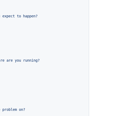
u
expect
to
happen?
are
are
you
running?
e
problem
on?