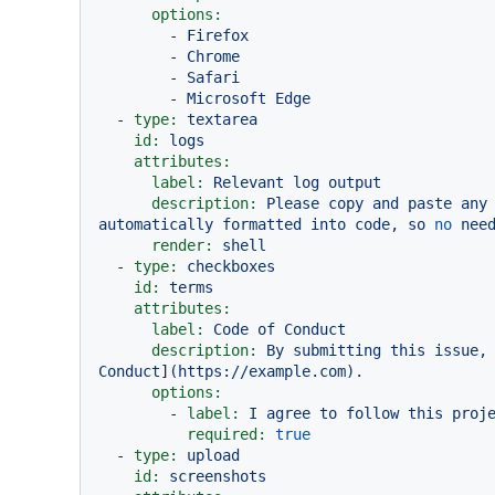
options:
-
Firefox
-
Chrome
-
Safari
-
Microsoft
Edge
-
type:
textarea
id:
logs
attributes:
label:
Relevant
log
output
description:
Please
copy
and
paste
any
automatically
formatted
into
code,
so
no
nee
render:
shell
-
type:
checkboxes
id:
terms
attributes:
label:
Code
of
Conduct
description:
By
submitting
this
issue,
Conduct
]
(https://example.com).
options:
-
label:
I
agree
to
follow
this
proj
required:
true
-
type:
upload
id:
screenshots