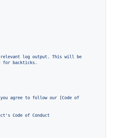
relevant
log
output.
This
will
be
d
for
backticks.
you
agree
to
follow
our
 [
Code
of
ect's
Code
of
Conduct