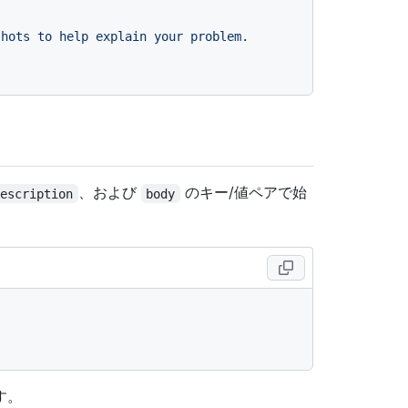
shots
to
help
explain
your
problem.
、および
のキー/値ペアで始
description
body
す。