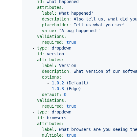
id:
what-happened
attributes:
label:
What
happened?
description:
Also
tell
us,
what
did
yo
placeholder:
Tell
us
what
you
see!
value:
"A bug happened!"
validations:
required:
true
-
type:
dropdown
id:
version
attributes:
label:
Version
description:
What
version
of
our
softw
options:
-
1.0
.2
(Default)
-
1.0
.3
(Edge)
default:
0
validations:
required:
true
-
type:
dropdown
id:
browsers
attributes:
label:
What
browsers
are
you
seeing
th
multiple:
true