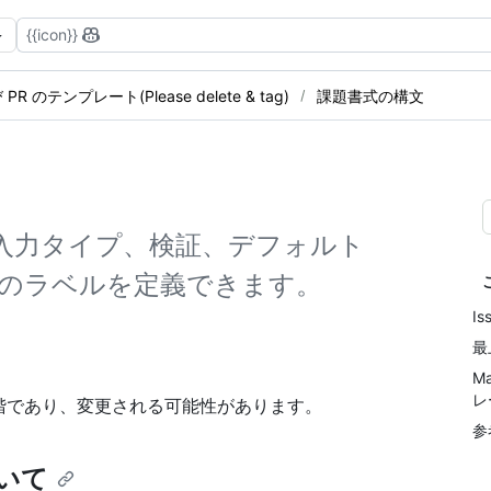
{{icon}}
 PR のテンプレート(Please delete & tag)
課題書式の構文
まな入力タイプ、検証、デフォルト
のラベルを定義できます。
I
最
M
レ
 段階であり、変更される可能性があります。
参
ついて