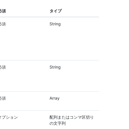
必須
タイプ
必須
String
必須
String
必須
Array
オプション
配列またはコンマ区切り
の文字列