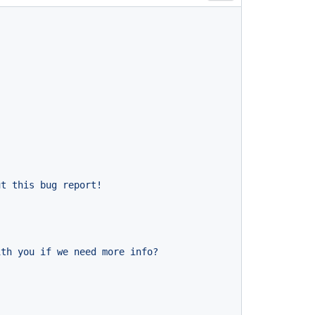
ith
you
if
we
need
more
info?