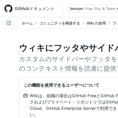
Skip
to
GitHubドキュメント
Version:
Free, Pro, & Team
main
content
ホーム
コミュニティを構築する
Wiki の使用
フ
ウィキにフッタやサイド
カスタムのサイドバーやフッタを
のコンテキスト情報を読者に提供
この機能を使用できるユーザーについて
Wikiは、組織の場合はGitHub FreeとGit
クおよびプライベート・リポジトリではGitHub Pro、G
Cloud、GitHub Enterprise Serverで利用
い。