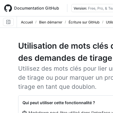
Skip
to
Documentation GitHub
Version:
Free, Pro, & T
main
content
Accueil
Bien démarrer
Écriture sur GitHub
Util
Utilisation de mots clés
des demandes de tirage
Utilisez des mots clés pour lie
de tirage ou pour marquer un p
tirage en tant que doublon.
Qui peut utiliser cette fonctionnalité ?
Markdown peut être utilisé dans l’interface