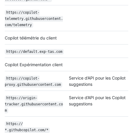
https:/
/
copilot-
telemetry.githubusercontent.
com/
telemetry
Copilot télémétrie du client
https:/
/
default.exp-tas.com
Copilot Expérimentation client
Service d’API pour les Copilot
https:/
/
copilot-
suggestions
proxy.githubusercontent.com
Service d’API pour les Copilot
https:/
/
origin-
suggestions
tracker.githubusercontent.co
m
https:/
/
*.githubcopilot.com/
*