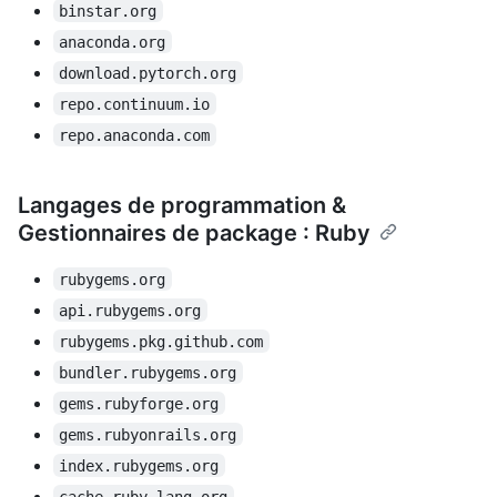
binstar.org
anaconda.org
download.pytorch.org
repo.continuum.io
repo.anaconda.com
Langages de programmation &
Gestionnaires de package : Ruby
rubygems.org
api.rubygems.org
rubygems.pkg.github.com
bundler.rubygems.org
gems.rubyforge.org
gems.rubyonrails.org
index.rubygems.org
cache.ruby-lang.org