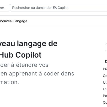
Rechercher ou demander
Copilot
eam
 nouveau langage
veau langage de
Hub Copilot
D
ider à étendre vos
Pr
en apprenant à coder dans
Co
mation.
Ut
Éc
Po
Co