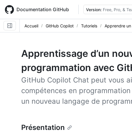
Skip
to
Documentation GitHub
Version:
Free, Pro, & T
main
content
Accueil
GitHub Copilot
Tutoriels
Apprendre un
Apprentissage d’un nou
programmation avec Git
GitHub Copilot Chat peut vous a
compétences en programmation 
un nouveau langage de program
Présentation