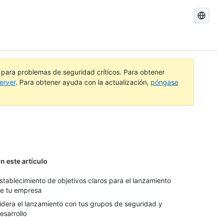
Buscar
GitHub
Docs
a para problemas de seguridad críticos. Para obtener
erver
. Para obtener ayuda con la actualización,
póngase
n este artículo
stablecimiento de objetivos claros para el lanzamiento
e tu empresa
idera el lanzamiento con tus grupos de seguridad y
esarrollo