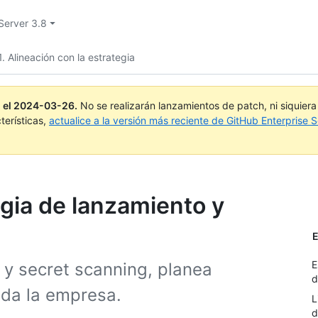
Server 3.8
1. Alineación con la estrategia
 el
2024-03-26
.
No se realizarán lanzamientos de patch, ni siquier
terísticas,
actualice a la versión más reciente de GitHub Enterprise S
tegia de lanzamiento y
E
E
 y secret scanning, planea
d
da la empresa.
L
d