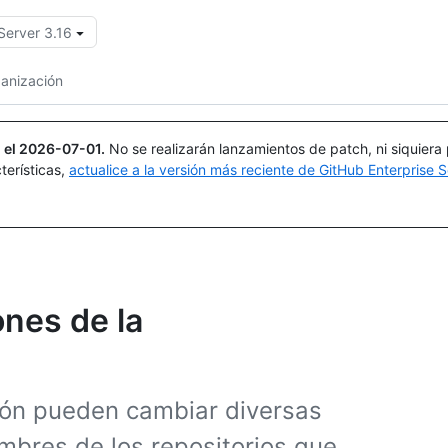
Server 3.16
Buscar o preguntar
Copilot
ganización
 el
2026-07-01
.
No se realizarán lanzamientos de patch, ni siquiera
terísticas,
actualice a la versión más reciente de GitHub Enterprise S
ones de la
ción pueden cambiar diversas
ombres de los repositorios que