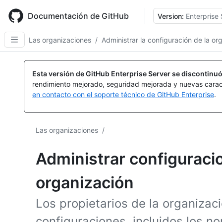
Skip
to
Documentación de GitHub
Version:
Enterprise 
main
content
Las organizaciones
/
Administrar la configuración de la or
Esta versión de GitHub Enterprise Server se discontinuó
rendimiento mejorado, seguridad mejorada y nuevas carac
en contacto con el soporte técnico de GitHub Enterprise
.
Las organizaciones
/
Administrar configuraci
organización
Los propietarios de la organiza
configuraciones, incluidos los n