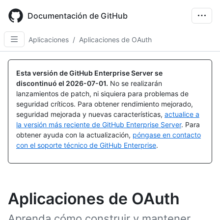
Skip
to
Documentación de GitHub
main
content
Aplicaciones
/
Aplicaciones de OAuth
Esta versión de GitHub Enterprise Server se
discontinuó el
2026-07-01
.
No se realizarán
lanzamientos de patch, ni siquiera para problemas de
seguridad críticos. Para obtener rendimiento mejorado,
seguridad mejorada y nuevas características,
actualice a
la versión más reciente de GitHub Enterprise Server
. Para
obtener ayuda con la actualización,
póngase en contacto
con el soporte técnico de GitHub Enterprise
.
Aplicaciones de OAuth
Aprenda cómo construir y mantener