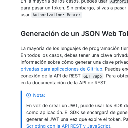
En la mayoría de los casos, puedes usar
Authori
para pasar un token. Sin embargo, si vas a pas
usar
.
Authorization: Bearer
Generación de un JSON Web To
La mayoría de los lenguajes de programación ti
En todos los casos, debes tener una clave privad
información sobre cómo generar una clave priva
privadas para aplicaciones de GitHub
. Puedes enc
conexión de la API de REST
. Para obt
GET /app
en la documentación de la API de REST.
Nota:
En vez de crear un JWT, puede usar los SDK d
como aplicación. El SDK se encargará de gene
generar el JWT una vez que expire el token. P
Scripting con la API REST y JavaScript
.