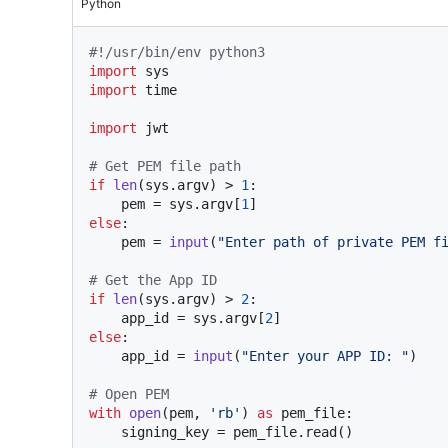
Python
#!/usr/bin/env python3
import
import
 time

import
 jwt

# Get PEM file path
if
len
(sys.argv) > 
1
:

    pem = sys.argv[
1
else
:

    pem = 
input
(
"Enter path of private PEM f
# Get the App ID
if
len
(sys.argv) > 
2
:

    app_id = sys.argv[
2
else
:

    app_id = 
input
(
"Enter your APP ID: "
)

# Open PEM
with
open
(pem, 
'rb'
) 
as
 pem_file:

    signing_key = pem_file.read()
