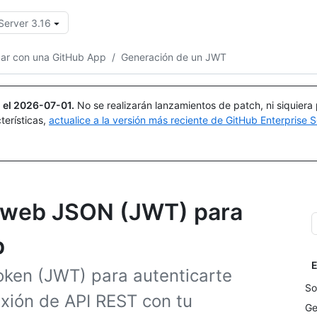
Server 3.16
Buscar o preguntar
Copilot
car con una GitHub App
/
Generación de un JWT
 el
2026-07-01
.
No se realizarán lanzamientos de patch, ni siquiera
terísticas,
actualice a la versión más reciente de GitHub Enterprise S
n web JSON (JWT) para
b
E
ken (JWT) para autenticarte
So
xión de API REST con tu
Ge