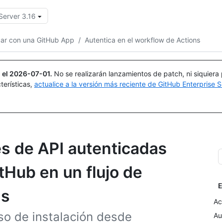
Server 3.16
Buscar o preguntar
Copilot
car con una GitHub App
/
Autentica en el workflow de Actions
 el
2026-07-01
.
No se realizarán lanzamientos de patch, ni siquiera
terísticas,
actualice a la versión más reciente de GitHub Enterprise S
es de API autenticadas
tHub en un flujo de
E
ns
Ac
so de instalación desde
Au