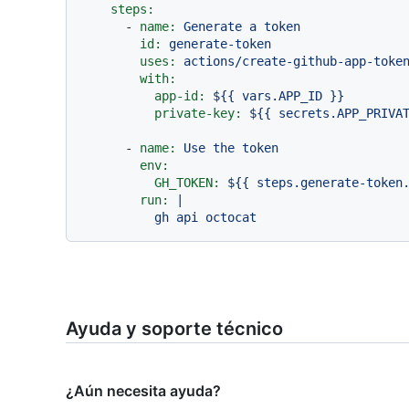
steps:
-
name:
Generate
a
token
id:
generate-token
uses:
actions/create-github-app-toke
with:
app-id:
${{
vars.APP_ID
}}
private-key:
${{
secrets.APP_PRIVA
-
name:
Use
the
token
env:
GH_TOKEN:
${{
steps.generate-token
run:
|

Ayuda y soporte técnico
¿Aún necesita ayuda?