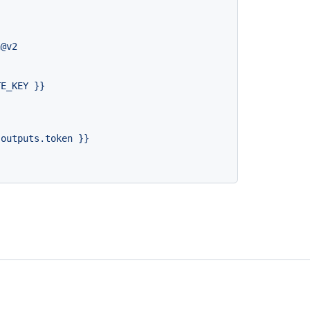
n@v2
TE_KEY
}}
.outputs.token
}}