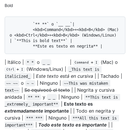
Bold
          `** **` o `__ __`| 

          <kbd>Command</kbd>+<kbd>B</kbd> (Mac) 
o <kbd>Ctrl</kbd>+<kbd>B</kbd> (Windows/Linux) 
| `**This is bold text**` | 

| Itálico |
o
|
+
(Mac) o
* *
_ _
Command
I
+
(Windows/Linux) |
_This text is 
Ctrl
I
|
Este texto está en cursiva
| | Tachado |
italicized_
o
| Ninguno |
~~ ~~
~ ~
~~This was mistaken 
|
Se equivocó el texto
| | Negrita y cursiva
text~~
anidada |
y
| Ninguno |
** **
_ _
**This text is 
|
Este texto es
_extremely_ important**
extremadamente
importante
| | Todo en negrita y
cursiva |
| Ninguno |
*** ***
***All this text is 
|
Todo este texto es importante
| |
important***