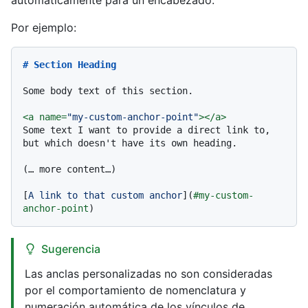
automáticamente para un encabezado.
Por ejemplo:
# Section Heading
Some body text of this section.

<
a
name
=
"my-custom-anchor-point"
>
</
a
>
Some text I want to provide a direct link to, 
but which doesn't have its own heading.

(… more content…)

[
A link to that custom anchor
](
#my-custom-
anchor-point
Sugerencia
Las anclas personalizadas no son consideradas
por el comportamiento de nomenclatura y
numeración automática de los vínculos de