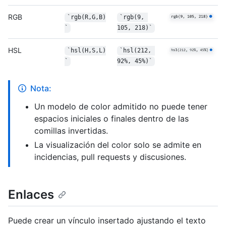
RGB
`rgb(R,G,B)
`rgb(9, 
`
105, 218)`
HSL
`hsl(H,S,L)
`hsl(212, 
`
92%, 45%)`
Nota:
Un modelo de color admitido no puede tener
espacios iniciales o finales dentro de las
comillas invertidas.
La visualización del color solo se admite en
incidencias, pull requests y discusiones.
Enlaces
Puede crear un vínculo insertado ajustando el texto