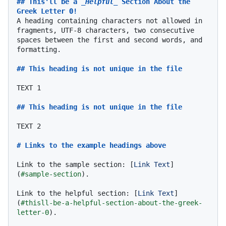
## This'll be a 
_Helpful_
 Section About the 
Greek Letter Θ!
A heading containing characters not allowed in 
fragments, UTF-8 characters, two consecutive 
spaces between the first and second words, and 
formatting.

## This heading is not unique in the file
TEXT 1

## This heading is not unique in the file
TEXT 2

# Links to the example headings above
Link to the sample section: [
Link Text
]
(
#sample-section
).

Link to the helpful section: [
Link Text
]
(
#thisll-be-a-helpful-section-about-the-greek-
letter-Θ
).
