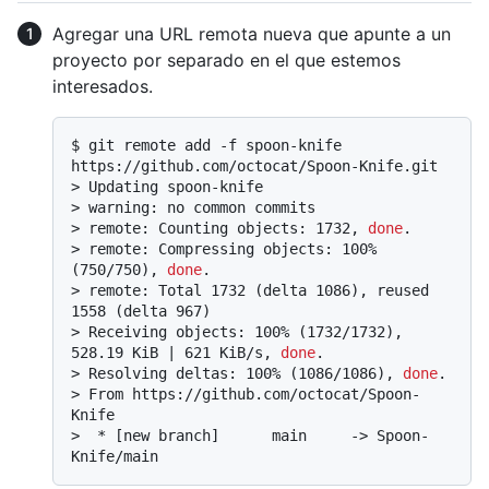
Agregar una URL remota nueva que apunte a un
proyecto por separado en el que estemos
interesados.
$ 
git remote add -f spoon-knife 
https://github.com/octocat/Spoon-Knife.git
> 
Updating spoon-knife
> 
warning: no common commits
> 
remote: Counting objects: 1732, 
done
.
> 
remote: Compressing objects: 100% 
(750/750), 
done
.
> 
remote: Total 1732 (delta 1086), reused 
1558 (delta 967)
> 
Receiving objects: 100% (1732/1732), 
528.19 KiB | 621 KiB/s, 
done
.
> 
Resolving deltas: 100% (1086/1086), 
done
.
> 
From https://github.com/octocat/Spoon-
Knife
> 
 * [new branch]      main     -> Spoon-
Knife/main