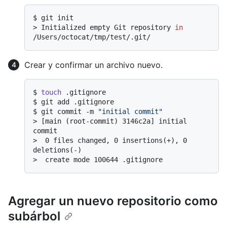
$ 
git init
> 
Initialized empty Git repository 
in
/Users/octocat/tmp/test/.git/
Crear y confirmar un archivo nuevo.
$ 
touch
 .gitignore
$ 
git add .gitignore
$ 
git commit -m 
"initial commit"
> 
[main (root-commit) 3146c2a] initial 
commit
> 
 0 files changed, 0 insertions(+), 0 
deletions(-)
> 
 create mode 100644 .gitignore
Agregar un nuevo repositorio como
subárbol