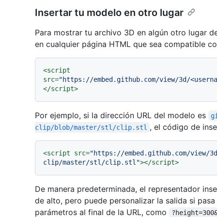
Insertar tu modelo en otro lugar
Para mostrar tu archivo 3D en algún otro lugar de 
en cualquier página HTML que sea compatible co
<
script
src
=
"https://embed.github.com/view/3d/<usern
</
script
>
Por ejemplo, si la dirección URL del modelo es
g
, el código de inse
clip/blob/master/stl/clip.stl
<
script
src
=
"https://embed.github.com/view/3
clip/master/stl/clip.stl"
>
</
script
>
De manera predeterminada, el representador ins
de alto, pero puede personalizar la salida si pas
parámetros al final de la URL, como
?height=300