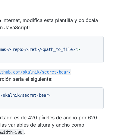
Internet, modifica esta plantilla y colócala
n JavaScript:
ame>/<repo>/<ref>/<path_to_file>"
>
ithub.com/skalnik/secret-bear-
rción sería el siguiente:
d/skalnik/secret-bear-
ertado es de 420 píxeles de ancho por 620
a las variables de altura y ancho como
.
&width=500