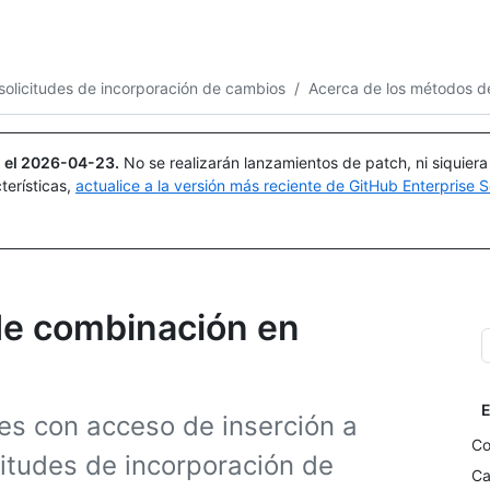
Buscar o preguntar
Copilot
solicitudes de incorporación de cambios
/
Acerca de los métodos d
 el
2026-04-23
.
No se realizarán lanzamientos de patch, ni siquier
terísticas,
actualice a la versión más reciente de GitHub Enterprise S
de combinación en
E
es con acceso de inserción a
Co
citudes de incorporación de
Ca