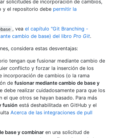
r solicitudes de incorporación de cambios,
o y el repositorio debe
permitir la
.
, vea
el capítulo "Git Branching -
ebase
iante cambio de base) del libro
Pro Git
.
nes, considera estas desventajas:
torio tengan que fusionar mediante cambio de
er conflicto y forzar la inserción de los
de incorporación de cambios (o la rama
ción de
fusionar mediante cambio de base y
e debe realizar cuidadosamente para que los
n el que otros se hayan basado. Para más
y fusión
está deshabilitada en GitHub y el
sulta
Acerca de las integraciones de pull
de base y combinar
en una solicitud de