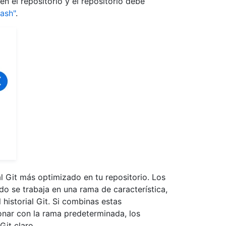
en el repositorio y el repositorio debe
ash"
.
l Git más optimizado en tu repositorio. Los
o se trabaja en una rama de característica,
 historial Git. Si combinas estas
onar con la rama predeterminada, los
Git claro.