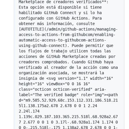
Marketplace de creadores verificados**: 
Esta opción está disponible si tiene 
habilitado GitHub Connect y si lo ha 
configurado con GitHub Actions. Para 
obtener más información, consulte 
[AUTOTITLE](/admin/github-actions/managing-
access-to-actions-from-githubcom/enabling-
automatic-access-to-githubcom-actions-
using-github-connect). Puede permitir que 
los flujos de trabajo utilicen todas las 
acciones de GitHub Marketplace creadas por 
creadores comprobados. Cuando GitHub haya 
verificado al creador de la acción como una 
organización asociada, se mostrará la 
insignia de <svg version="1.1" width="16" 
height="16" viewBox="0 0 16 16" 
class="octicon octicon-verified" aria-
label="The verified badge" role="img"><path 
d="m9.585.52.929.68c.153.112.331.186.518.21
5l1.138.175a2.678 2.678 0 0 1 2.24 
2.24l.174 
1.139c.029.187.103.365.215.518l.68.928a2.67
7 2.677 0 0 1 0 3.17l-.68.928a1.174 1.174 0 
0 0-.215.518l-.175 1.138a2.678 2.678 0 0 1-