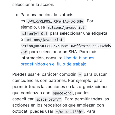
seleccionar la acción.
Para una acción, la sintaxis
es
. Por
OWNER/REPOSITORY@TAG-OR-SHA
ejemplo, usa
actions/javascript-
para seleccionar una etiqueta
action@v1.0.1
o
actions/javascript-
action@a824008085750b8e136effc585c3cd6082bd5
para seleccionar un SHA. Para más
75f
información, consulta
Uso de bloques
predefinidos en el flujo de trabajo
.
Puedes usar el carácter comodín
para buscar
*
coincidencias con patrones. Por ejemplo, para
permitir todas las acciones en las organizaciones
que comienzan con
, puedes
space-org
especificar
. Para permitir todas las
space-org*/*
acciones en los repositorios que empiezan con
octocat, puedes usar
. Para
*/octocat**@*