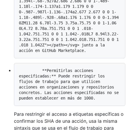
1.394l-.68-.927a2.686 2.686 0 0 1-.489-
1.18l-.174-1.137a1.179 1.179 0 0 
0-.987-.987l-1.136-.174a2.677 2.677 0 0 1-
1.18-.489l-.928-.68a1.176 1.176 0 0 0-1.394 
0ZM11.28 6.78l-3.75 3.75a.75.75 0 0 1-1.06 
0L4.72 8.78a.751.751 0 0 1 .018-
1.042.751.751 0 0 1 1.042-.018L7 8.94l3.22-
3.22a.751.751 0 0 1 1.042.018.751.751 0 0 1 
.018 1.042Z"></path></svg> junto a la 
          **Permitirlas acciones 
especificadas:** Puede restringir los 
flujos de trabajo para que utilicen 
acciones en organizaciones y repositorios 
concretos. Las acciones especificadas no se 
Para restringir el acceso a etiquetas específicas o
confirmar los SHA de una acción, usa la misma
sintaxis que se usa en el flujo de trabajo para