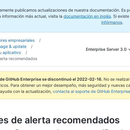
emente publicamos actualizaciones de nuestra documentación. Es pos
 información más actual, visita la
documentación en inglés
. Si exist
infórmanos
.
ores empresariales
/
nage & update
/
Enterprise Server 3.0
u aplicativo
/
alerta recomendados
 de GitHub Enterprise se discontinuó el
2022-02-16
.
No se realiza
ticos. Para obtener un mejor desempeño, más seguridad y nuevas ca
ayuda con la actualización,
contacta al soporte de GitHub Enterpris
tes de alerta recomendados