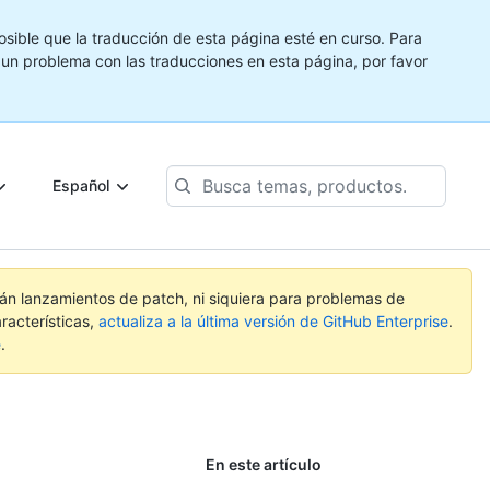
ible que la traducción de esta página esté en curso. Para
e un problema con las traducciones en esta página, por favor
Busca
Español
temas,
productos...
rán lanzamientos de patch, ni siquiera para problemas de
racterísticas,
actualiza a la última versión de GitHub Enterprise
.
e
.
En este artículo