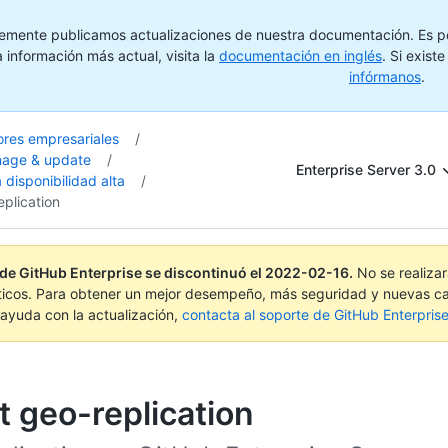
emente publicamos actualizaciones de nuestra documentación. Es pos
 información más actual, visita la
documentación en inglés
. Si exist
infórmanos
.
ores empresariales
/
nage & update
/
Enterprise Server 3.0
 disponibilidad alta
/
plication
 de GitHub Enterprise se discontinuó el
2022-02-16
.
No se realiza
ticos. Para obtener un mejor desempeño, más seguridad y nuevas ca
ayuda con la actualización,
contacta al soporte de GitHub Enterpris
 geo-replication