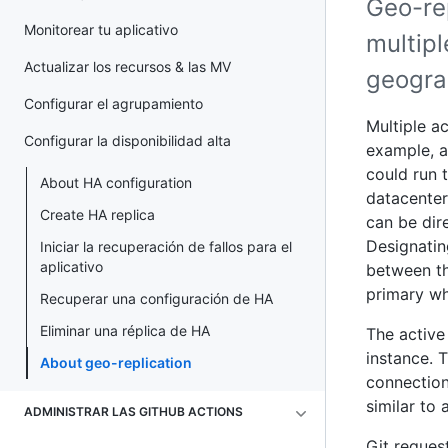
Geo-re
Monitorear tu aplicativo
multipl
Actualizar los recursos & las MV
geograp
Configurar el agrupamiento
Multiple ac
Configurar la disponibilidad alta
example, a
could run 
About HA configuration
datacenter
Create HA replica
can be dir
Designatin
Iniciar la recuperación de fallos para el
aplicativo
between th
primary wh
Recuperar una configuración de HA
Eliminar una réplica de HA
The active 
instance. 
About geo-replication
connection
similar to 
ADMINISTRAR LAS GITHUB ACTIONS
Git request