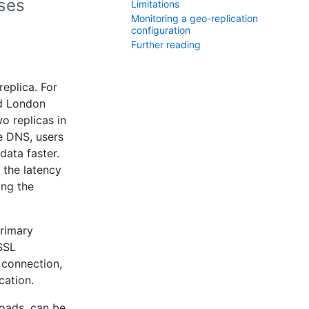
uses
Limitations
Monitoring a geo-replication
configuration
Further reading
replica. For
nd London
o replicas in
e DNS, users
data faster.
 the latency
ing the
primary
 SSL
 connection,
cation.
loads, can be