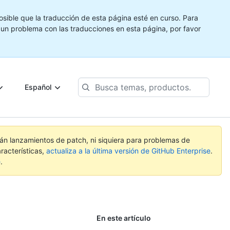
ible que la traducción de esta página esté en curso. Para
e un problema con las traducciones en esta página, por favor
Busca
Español
temas,
productos...
rán lanzamientos de patch, ni siquiera para problemas de
racterísticas,
actualiza a la última versión de GitHub Enterprise
.
e
.
En este artículo