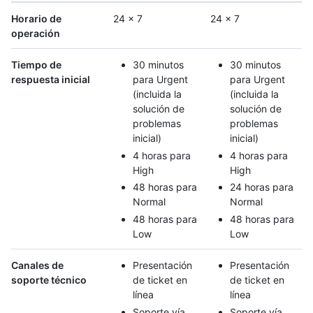
Horario de
24 x 7
24 x 7
operación
Tiempo de
30 minutos
30 minutos
respuesta inicial
para Urgent
para Urgent
(incluida la
(incluida la
solución de
solución de
problemas
problemas
inicial)
inicial)
4 horas para
4 horas para
High
High
48 horas para
24 horas para
Normal
Normal
48 horas para
48 horas para
Low
Low
Canales de
Presentación
Presentación
soporte técnico
de ticket en
de ticket en
línea
línea
Soporte vía
Soporte vía