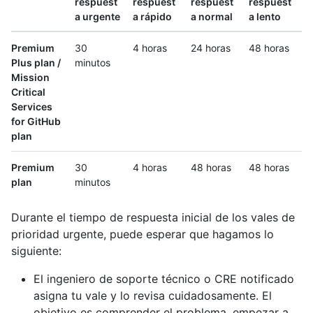
respuest
respuest
respuest
respuest
a urgente
a rápido
a normal
a lento
Premium
30
4 horas
24 horas
48 horas
Plus plan /
minutos
Mission
Critical
Services
for GitHub
plan
Premium
30
4 horas
48 horas
48 horas
plan
minutos
Durante el tiempo de respuesta inicial de los vales de
prioridad urgente, puede esperar que hagamos lo
siguiente:
El ingeniero de soporte técnico o CRE notificado
asigna tu vale y lo revisa cuidadosamente. El
objetivo es comprender el problema, empezar a