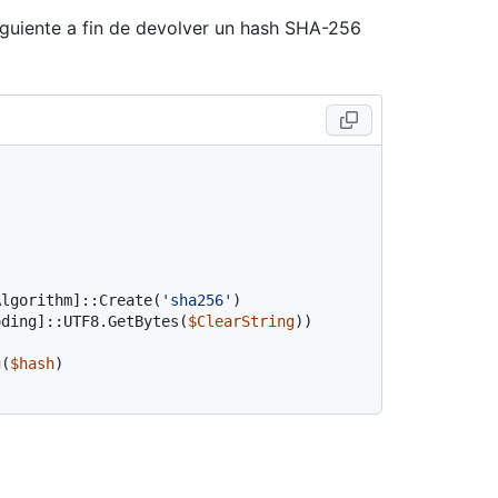
siguiente a fin de devolver un hash SHA-256
Algorithm]::Create(
'sha256'
)
oding]::UTF8.GetBytes(
$ClearString
))
g(
$hash
)