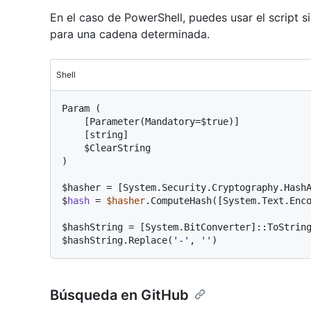
En el caso de PowerShell, puedes usar el script 
para una cadena determinada.
Shell
Param (

    [Parameter(Mandatory=$true)]

    [string]

    $ClearString

$
hasher = [System.Security.Cryptography.Hash
$
hash
 = 
$hasher
.ComputeHash([System.Text.Enc
$
hashString = [System.BitConverter]::ToStrin
$
hashString.Replace(
'-'
, 
''
)
Búsqueda en GitHub