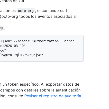
entos de Git.
zación es
, el comando curl
octo-org
e @octo-org todos los eventos asociados al
.
v8
+json" --header "Authorization: Bearer 
n:2026-03-10" 
log?
n un token específico. Al exportar datos de
s campos con detalles sobre la autenticación
ión, consulte
Revisar el registro de auditoría