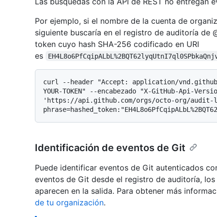
Las búsquedas con la API de REST no entregan ev
Por ejemplo, si el nombre de la cuenta de organi
siguiente buscaría en el registro de auditoría d
token cuyo hash SHA-256 codificado en URI
es
EH4L8o6PfCqipALbL%2BQT62lyqUtnI7ql0SPbkaQnj
curl --header "Accept: application/vnd.github
YOUR-TOKEN" --encabezado "X-GitHub-Api-Versio
'https://api.github.com/orgs/octo-org/audit-
Identificación de eventos de Git
Puede identificar eventos de Git autenticados co
eventos de Git desde el registro de auditoría, lo
aparecen en la salida. Para obtener más informac
de tu organización
.