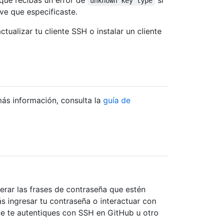
que recibas un error de
si
unknown key type
ave que especificaste.
tualizar tu cliente SSH o instalar un cliente
ás información, consulta la
guía de
erar las frases de contraseña que estén
s ingresar tu contraseña o interactuar con
ue te autentiques con SSH en GitHub u otro