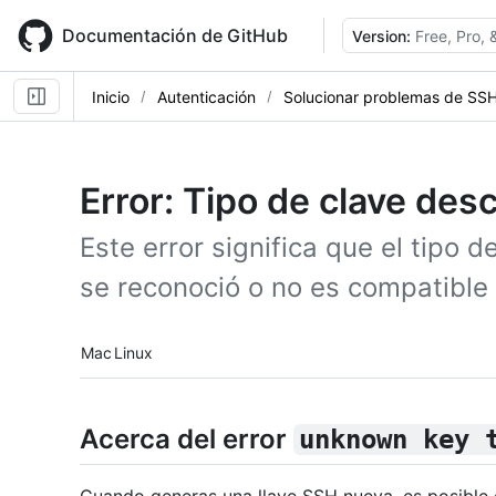
Skip
to
Documentación de GitHub
Version:
Free, Pro,
main
content
Inicio
Autenticación
Solucionar problemas de SS
Error: Tipo de clave des
Este error significa que el tipo d
se reconoció o no es compatible 
Platform navigation
Mac
Linux
Acerca del error
unknown key 