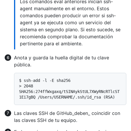
Los comandos eval anteriores inician ssh-
agent manualmente en el entorno. Estos
comandos pueden producir un error si ssh-
agent ya se ejecuta como un servicio del
sistema en segundo plano. Si esto sucede, se
recomienda comprobar la documentación
pertinente para el ambiente.
Anota y guarda la huella digital de tu clave
pública.
$ 
ssh-add -l -E sha256
> 
2048 
SHA256:274ffWxgaxq/tSINAykStUL7XWyRNcRTlcST
1Ei7gBQ /Users/USERNAME/.ssh/id_rsa (RSA)
Las claves SSH de GitHub_deben_ coincidir con
las claves SSH de tu equipo.