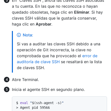
En "Claves SSH", anota las claves SSH asociadas
a tu cuenta. En las que no reconozca o hayan
quedado obsoletas, haga clic en
Eliminar
. Si hay
claves SSH válidas que le gustaría conservar,
haga clic en
Aprobar
.
Nota:
Si vas a auditar las claves SSH debido a una
operación de Git incorrecta, la clave no
comprobada que ha provocado el
error de
auditoría de clave SSH
se resaltará en la lista
de claves SSH.
Abre Terminal.
Inicia el agente SSH en segundo plano.
$ 
eval
"
$(ssh-agent -s)
"
> 
Agent pid 59566