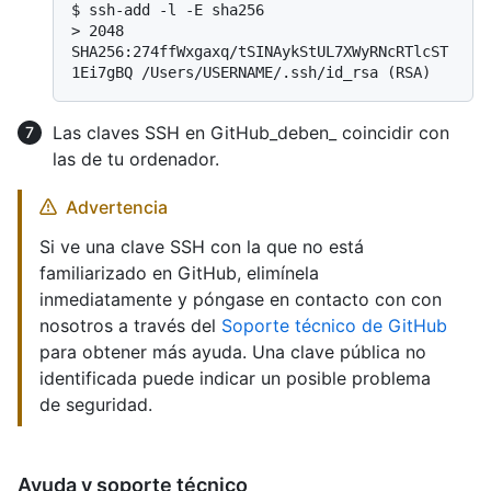
$ 
ssh-add -l -E sha256
> 
2048 
SHA256:274ffWxgaxq/tSINAykStUL7XWyRNcRTlcST
1Ei7gBQ /Users/USERNAME/.ssh/id_rsa (RSA)
Las claves SSH en GitHub_deben_ coincidir con
las de tu ordenador.
Advertencia
Si ve una clave SSH con la que no está
familiarizado en GitHub, elimínela
inmediatamente y póngase en contacto con con
nosotros a través del
Soporte técnico de GitHub
para obtener más ayuda. Una clave pública no
identificada puede indicar un posible problema
de seguridad.
Ayuda y soporte técnico