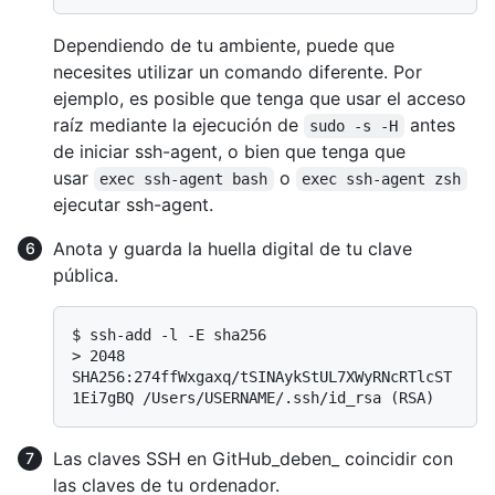
Dependiendo de tu ambiente, puede que
necesites utilizar un comando diferente. Por
ejemplo, es posible que tenga que usar el acceso
raíz mediante la ejecución de
antes
sudo -s -H
de iniciar ssh-agent, o bien que tenga que
usar
o
exec ssh-agent bash
exec ssh-agent zsh
ejecutar ssh-agent.
Anota y guarda la huella digital de tu clave
pública.
$ 
ssh-add -l -E sha256
> 
2048 
SHA256:274ffWxgaxq/tSINAykStUL7XWyRNcRTlcST
1Ei7gBQ /Users/USERNAME/.ssh/id_rsa (RSA)
Las claves SSH en GitHub_deben_ coincidir con
las claves de tu ordenador.