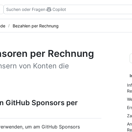
Suchen oder Fragen
Copilot
nde
Bezahlen per Rechnung
nsoren per Rechnung
sern von Konten die
I
In
Re
We
on GitHub Sponsors per
Er
Za
An
verwenden, um am GitHub Sponsors
Re