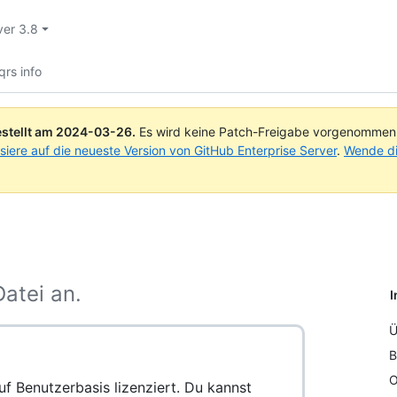
ver 3.8
qrs info
stellt am
2024-03-26
.
Es wird keine Patch-Freigabe vorgenommen, 
isiere auf die neueste Version von GitHub Enterprise Server
.
Wende di
atei an.
I
Ü
B
O
f Benutzerbasis lizenziert. Du kannst