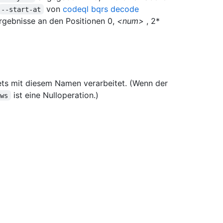
von
codeql bqrs decode
--start-at
gebnisse an den Positionen 0,
<num>
, 2*
sets mit diesem Namen verarbeitet. (Wenn der
ist eine Nulloperation.)
ows