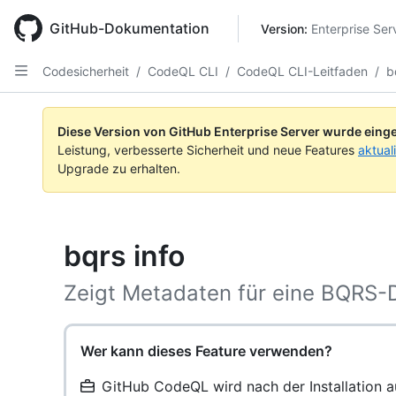
Skip
to
GitHub-Dokumentation
Version: 
Enterprise Ser
main
content
Codesicherheit
/
CodeQL CLI
/
CodeQL CLI-Leitfaden
/
b
Diese Version von GitHub Enterprise Server wurde einge
Leistung, verbesserte Sicherheit und neue Features
aktual
Upgrade zu erhalten.
bqrs info
Zeigt Metadaten für eine BQRS-D
Wer kann dieses Feature verwenden?
GitHub CodeQL wird nach der Installation au