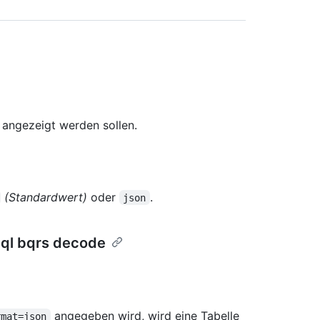
 angezeigt werden sollen.
(Standardwert)
oder
.
json
eql bqrs decode
angegeben wird, wird eine Tabelle
rmat=json