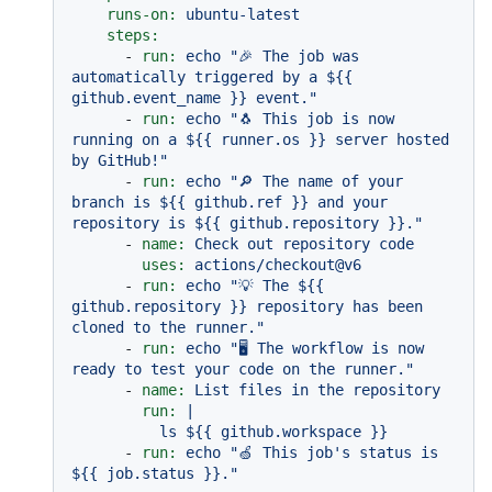
runs-on:
ubuntu-latest
steps:
-
run:
echo
"🎉 The job was 
automatically triggered by a $
{{ 
github.event_name }}
 event."
-
run:
echo
"🐧 This job is now 
running on a $
{{ runner.os }}
 server hosted 
by GitHub!"
-
run:
echo
"🔎 The name of your 
branch is $
{{ github.ref }}
 and your 
repository is $
{{ github.repository }}
."
-
name:
Check
out
repository
code
uses:
actions/checkout@v6
-
run:
echo
"💡 The $
{{ 
github.repository }}
 repository has been 
cloned to the runner."
-
run:
echo
"🖥️ The workflow is now 
ready to test your code on the runner."
-
name:
List
files
in
the
repository
run:
|

-
run:
echo
"🍏 This job's status is 
$
{{ job.status }}
."