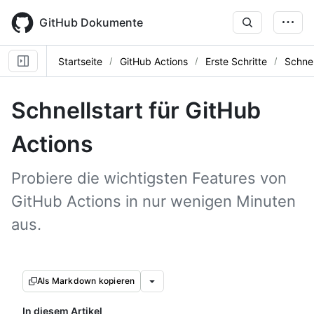
Skip
to
GitHub Dokumente
main
content
Startseite
GitHub Actions
Erste Schritte
Schnel
Schnellstart für GitHub
Actions
Probiere die wichtigsten Features von
GitHub Actions in nur wenigen Minuten
aus.
Als Markdown kopieren
In diesem Artikel