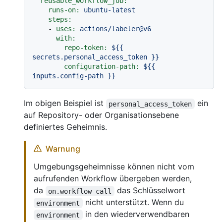
reusable_workflow_job:
runs-on:
ubuntu-latest
steps:
-
uses:
actions/labeler@v6
with:
repo-token:
${{
secrets.personal_access_token
}}
configuration-path:
${{
inputs.config-path
}}
Im obigen Beispiel ist
ein
personal_access_token
auf Repository- oder Organisationsebene
definiertes Geheimnis.
Warnung
Umgebungsgeheimnisse können nicht vom
aufrufenden Workflow übergeben werden,
da
das Schlüsselwort
on.workflow_call
nicht unterstützt. Wenn du
environment
in den wiederverwendbaren
environment