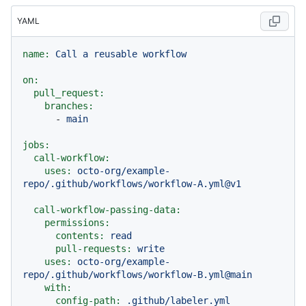
YAML
name:
Call
a
reusable
workflow
on:
pull_request:
branches:
-
main
jobs:
call-workflow:
uses:
octo-org/example-
repo/.github/workflows/workflow-A.yml@v1
call-workflow-passing-data:
permissions:
contents:
read
pull-requests:
write
uses:
octo-org/example-
repo/.github/workflows/workflow-B.yml@main
with:
config-path:
.github/labeler.yml