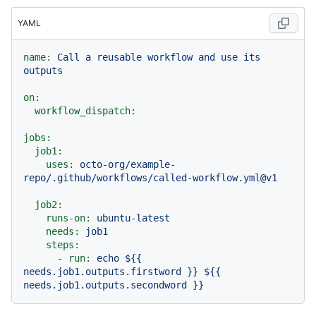
YAML
name:
Call
a
reusable
workflow
and
use
its
outputs
on:
workflow_dispatch:
jobs:
job1:
uses:
octo-org/example-
repo/.github/workflows/called-workflow.yml@v1
job2:
runs-on:
ubuntu-latest
needs:
job1
steps:
-
run:
echo
${{
needs.job1.outputs.firstword
}}
${{
needs.job1.outputs.secondword
}}