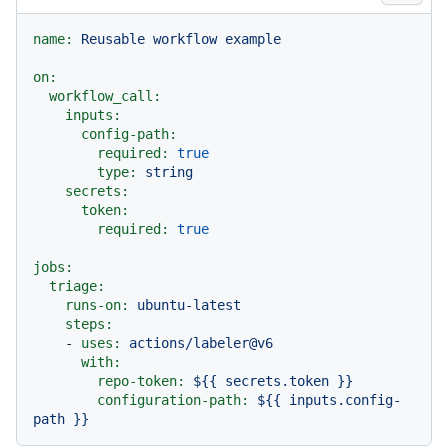
name:
Reusable
workflow
example
on:
workflow_call:
inputs:
config-path:
required:
true
type:
string
secrets:
token:
required:
true
jobs:
triage:
runs-on:
ubuntu-latest
steps:
-
uses:
actions/labeler@v6
with:
repo-token:
${{
secrets.token
}}
configuration-path:
${{
inputs.config-
path
}}