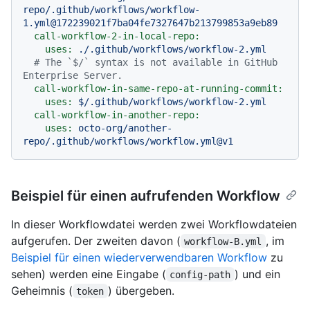
repo/.github/workflows/workflow-
1.yml@172239021f7ba04fe7327647b213799853a9eb89
call-workflow-2-in-local-repo:
uses:
./.github/workflows/workflow-2.yml
# The `$/` syntax is not available in GitHub 
Enterprise Server.
call-workflow-in-same-repo-at-running-commit:
uses:
$/.github/workflows/workflow-2.yml
call-workflow-in-another-repo:
uses:
octo-org/another-
repo/.github/workflows/workflow.yml@v1
Beispiel für einen aufrufenden Workflow
In dieser Workflowdatei werden zwei Workflowdateien
aufgerufen. Der zweiten davon (
, im
workflow-B.yml
Beispiel für einen wiederverwendbaren Workflow
zu
sehen) werden eine Eingabe (
) und ein
config-path
Geheimnis (
) übergeben.
token