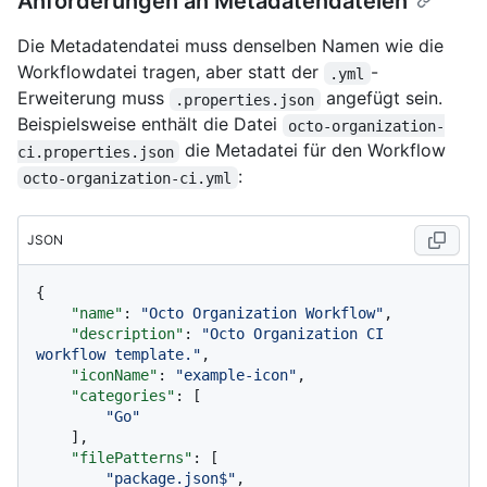
Anforderungen an Metadatendateien
Die Metadatendatei muss denselben Namen wie die
Workflowdatei tragen, aber statt der
-
.yml
Erweiterung muss
angefügt sein.
.properties.json
Beispielsweise enthält die Datei
octo-organization-
die Metadatei für den Workflow
ci.properties.json
:
octo-organization-ci.yml
JSON
{
"name"
:
"Octo Organization Workflow"
,
"description"
:
"Octo Organization CI 
workflow template."
,
"iconName"
:
"example-icon"
,
"categories"
:
[
"Go"
]
,
"filePatterns"
:
[
"package.json$"
,