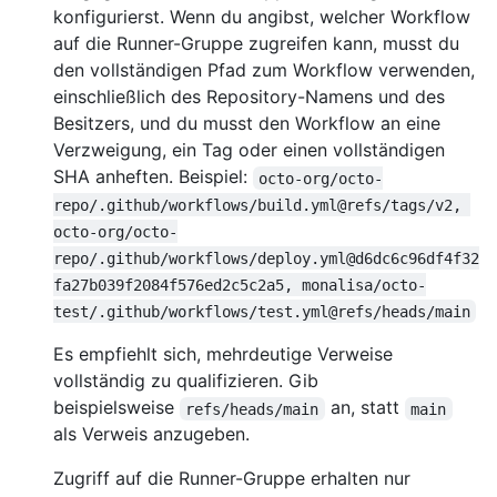
konfigurierst. Wenn du angibst, welcher Workflow
auf die Runner-Gruppe zugreifen kann, musst du
den vollständigen Pfad zum Workflow verwenden,
einschließlich des Repository-Namens und des
Besitzers, und du musst den Workflow an eine
Verzweigung, ein Tag oder einen vollständigen
SHA anheften. Beispiel:
octo-org/octo-
repo/.github/workflows/build.yml@refs/tags/v2, 
octo-org/octo-
repo/.github/workflows/deploy.yml@d6dc6c96df4f32
fa27b039f2084f576ed2c5c2a5, monalisa/octo-
test/.github/workflows/test.yml@refs/heads/main
Es empfiehlt sich, mehrdeutige Verweise
vollständig zu qualifizieren. Gib
beispielsweise
an, statt
refs/heads/main
main
als Verweis anzugeben.
Zugriff auf die Runner-Gruppe erhalten nur