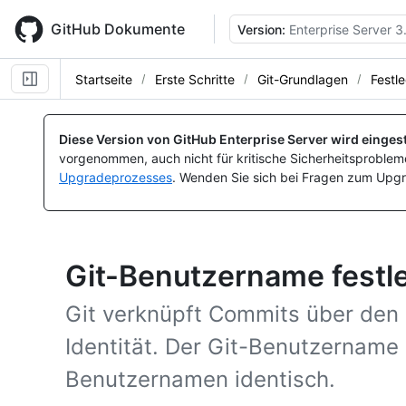
Skip
to
GitHub Dokumente
Version:
Enterprise Server 3
main
content
Startseite
Erste Schritte
Git-Grundlagen
Festl
Diese Version von GitHub Enterprise Server wird eingest
vorgenommen, auch nicht für kritische Sicherheitsprobleme
Upgradeprozesses
. Wenden Sie sich bei Fragen zum Upgr
Git-Benutzername festl
Git verknüpft Commits über den
Identität. Der Git-Benutzername 
Benutzernamen identisch.