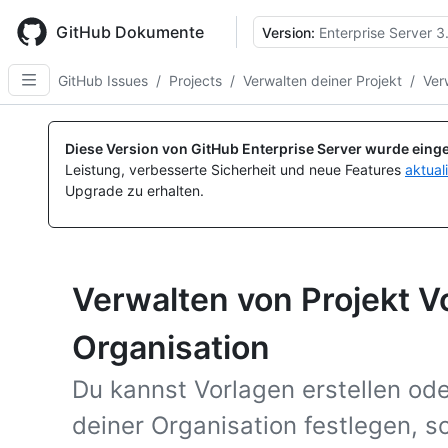
Skip
to
GitHub Dokumente
Version:
Enterprise Server 3
main
content
GitHub Issues
/
Projects
/
Verwalten deiner Projekt
/
Ver
Diese Version von GitHub Enterprise Server wurde einge
Leistung, verbesserte Sicherheit und neue Features
aktual
Upgrade zu erhalten.
Verwalten von Projekt Vo
Organisation
Du kannst Vorlagen erstellen ode
deiner Organisation festlegen, 