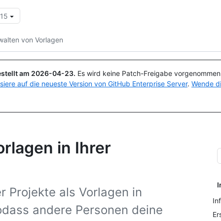
.15
Suchen oder Fragen
Copilot
walten von Vorlagen
stellt am
2026-04-23
.
Es wird keine Patch-Freigabe vorgenommen, 
isiere auf die neueste Version von GitHub Enterprise Server
.
Wende di
rlagen in Ihrer
I
r Projekte als Vorlagen in
In
sodass andere Personen deine
Er