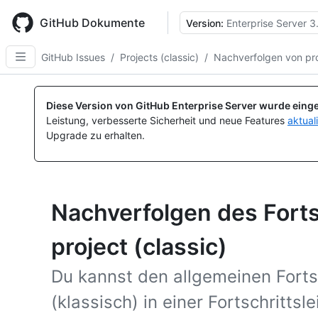
Skip
to
GitHub Dokumente
Version:
Enterprise Server 3
main
content
GitHub Issues
/
Projects (classic)
/
Nachverfolgen von proj
Diese Version von GitHub Enterprise Server wurde einge
Leistung, verbesserte Sicherheit und neue Features
aktual
Upgrade zu erhalten.
Nachverfolgen des Fortsc
project (classic)
Du kannst den allgemeinen Fortsc
(klassisch) in einer Fortschrittsl