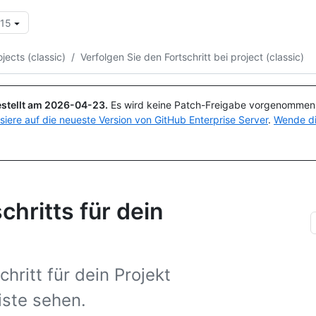
.15
Suchen oder Fragen
Copilot
ects (classic)
/
Verfolgen Sie den Fortschritt bei project (classic)
stellt am
2026-04-23
.
Es wird keine Patch-Freigabe vorgenommen, 
isiere auf die neueste Version von GitHub Enterprise Server
.
Wende di
hritts für dein
hritt für dein Projekt
eiste sehen.