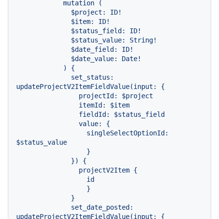
            mutation (

              $project: ID!

              $item: ID!

              $status_field: ID!

              $status_value: String!

              $date_field: ID!

              $date_value: Date!

            ) {

              set_status: 
updateProjectV2ItemFieldValue(input: {

                projectId: $project

                itemId: $item

                fieldId: $status_field

                value: {

                  singleSelectOptionId: 
$status_value

                  }

              }) {

                projectV2Item {

                  id

                  }

              }

              set_date_posted: 
updateProjectV2ItemFieldValue(input: {
