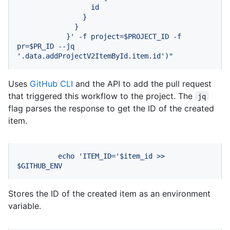
                  id

                }

              }

            }' -f project=$PROJECT_ID -f 
pr=$PR_ID --jq 
'.data.addProjectV2ItemById.item.id')"
Uses
GitHub CLI
and the API to add the pull request
that triggered this workflow to the project. The
jq
flag parses the response to get the ID of the created
item.
echo
'ITEM_ID='
$item_id
>>
$GITHUB_ENV
Stores the ID of the created item as an environment
variable.