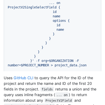
                      ... on 
ProjectV2SingleSelectField {

                        id

                        name

                        options {

                          id

                          name

                        }

                      }

                    }

                  }

                }

              }

            }' -f org=$ORGANIZATION -F 
number=$PROJECT_NUMBER > project_data.json
Uses
GitHub CLI
to query the API for the ID of the
project and return the name and ID of the first 20
fields in the project.
returns a union and the
fields
query uses inline fragments (
) to return
... on
information about any
and
ProjectV2Field