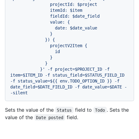
                projectId: $project

                itemId: $item

                fieldId: $date_field

                value: {

                  date: $date_value

                }

              }) {

                projectV2Item {

                  id

                }

              }

            }' -f project=$PROJECT_ID -f 
item=$ITEM_ID -f status_field=$STATUS_FIELD_ID 
-f status_value=${{ env.TODO_OPTION_ID }} -f 
date_field=$DATE_FIELD_ID -f date_value=$DATE -
-silent
Sets the value of the
field to
. Sets the
Status
Todo
value of the
field.
Date posted