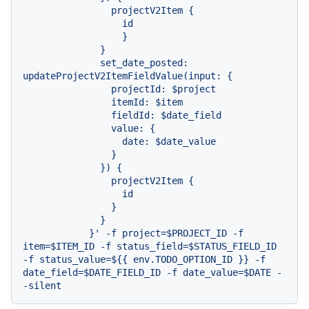
                projectV2Item {

                  id

                  }

              }

              set_date_posted: 
updateProjectV2ItemFieldValue(input: {

                projectId: $project

                itemId: $item

                fieldId: $date_field

                value: {

                  date: $date_value

                }

              }) {

                projectV2Item {

                  id

                }

              }

            }' -f project=$PROJECT_ID -f 
item=$ITEM_ID -f status_field=$STATUS_FIELD_ID 
-f status_value=${{ env.TODO_OPTION_ID }} -f 
date_field=$DATE_FIELD_ID -f date_value=$DATE -
-silent