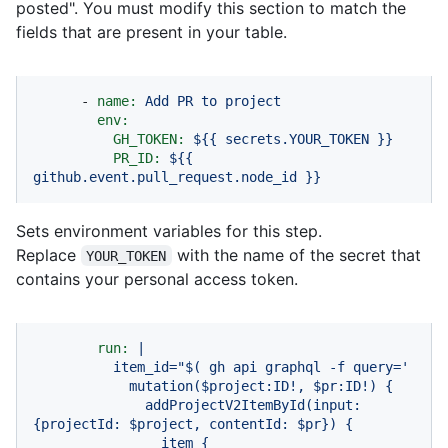
posted". You must modify this section to match the
fields that are present in your table.
-
name:
Add
PR
to
project
env:
GH_TOKEN:
${{
secrets.YOUR_TOKEN
}}
PR_ID:
${{
github.event.pull_request.node_id
}}
Sets environment variables for this step.
Replace
with the name of the secret that
YOUR_TOKEN
contains your personal access token.
run:
|

          item_id="$( gh api graphql -f query='

            mutation($project:ID!, $pr:ID!) {

              addProjectV2ItemById(input: 
{projectId: $project, contentId: $pr}) {

                item {
