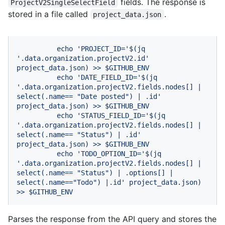
fields. The response is
ProjectV2SingleSelectField
stored in a file called
.
project_data.json
echo
'PROJECT_ID='
$(jq
'.data.organization.projectV2.id'
project_data.json)
>>
$GITHUB_ENV
echo
'DATE_FIELD_ID='
$(jq
'.data.organization.projectV2.fields.nodes[] | 
select(.name== "Date posted") | .id'
project_data.json)
>>
$GITHUB_ENV
echo
'STATUS_FIELD_ID='
$(jq
'.data.organization.projectV2.fields.nodes[] | 
select(.name== "Status") | .id'
project_data.json)
>>
$GITHUB_ENV
echo
'TODO_OPTION_ID='
$(jq
'.data.organization.projectV2.fields.nodes[] | 
select(.name== "Status") | .options[] | 
select(.name=="Todo") |.id'
project_data.json)
>>
$GITHUB_ENV
Parses the response from the API query and stores the