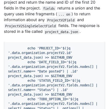
project and return the name and ID of the first 20
fields in the project.
returns a union and the
fields
query uses inline fragments (
) to return
... on
information about any
and
ProjectV2Field
fields. The response is
ProjectV2SingleSelectField
stored in a file called
.
project_data.json
echo
'PROJECT_ID='
$(jq
'.data.organization.projectV2.id'
project_data.json)
>>
$GITHUB_ENV
echo
'DATE_FIELD_ID='
$(jq
'.data.organization.projectV2.fields.nodes[] | 
select(.name== "Date posted") | .id'
project_data.json)
>>
$GITHUB_ENV
echo
'STATUS_FIELD_ID='
$(jq
'.data.organization.projectV2.fields.nodes[] | 
select(.name== "Status") | .id'
project_data.json)
>>
$GITHUB_ENV
echo
'TODO_OPTION_ID='
$(jq
'.data.organization.projectV2.fields.nodes[] | 
select(.name== "Status") | .options[] | 