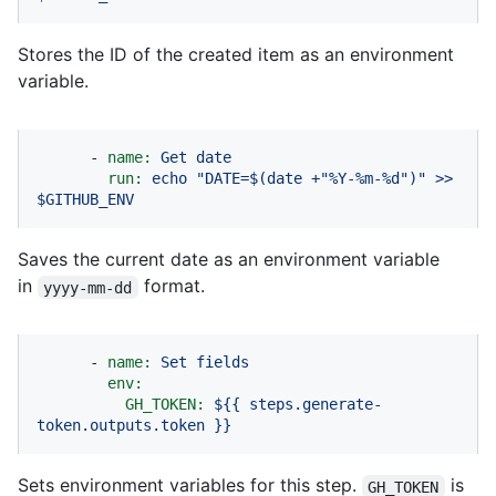
Stores the ID of the created item as an environment
variable.
-
name:
Get
date
run:
echo
"DATE=$(date +"
%Y-%m-%d")"
>>
$GITHUB_ENV
Saves the current date as an environment variable
in
format.
yyyy-mm-dd
-
name:
Set
fields
env:
GH_TOKEN:
${{
steps.generate-
token.outputs.token
}}
Sets environment variables for this step.
is
GH_TOKEN