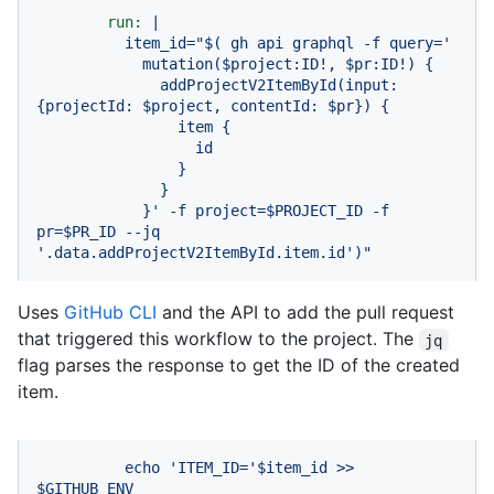
run:
|

          item_id="$( gh api graphql -f query='

            mutation($project:ID!, $pr:ID!) {

              addProjectV2ItemById(input: 
{projectId: $project, contentId: $pr}) {

                item {

                  id

                }

              }

            }' -f project=$PROJECT_ID -f 
pr=$PR_ID --jq 
'.data.addProjectV2ItemById.item.id')"
Uses
GitHub CLI
and the API to add the pull request
that triggered this workflow to the project. The
jq
flag parses the response to get the ID of the created
item.
echo
'ITEM_ID='
$item_id
>>
$GITHUB_ENV