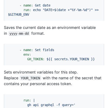
-
name:
Get
date
run:
echo
"DATE=$(date +"
%Y-%m-%d")"
>>
$GITHUB_ENV
Saves the current date as an environment variable
in
format.
yyyy-mm-dd
-
name:
Set
fields
env:
GH_TOKEN:
${{
secrets.YOUR_TOKEN
}}
Sets environment variables for this step.
Replace
with the name of the secret that
YOUR_TOKEN
contains your personal access token.
run:
|

          gh api graphql -f query='
