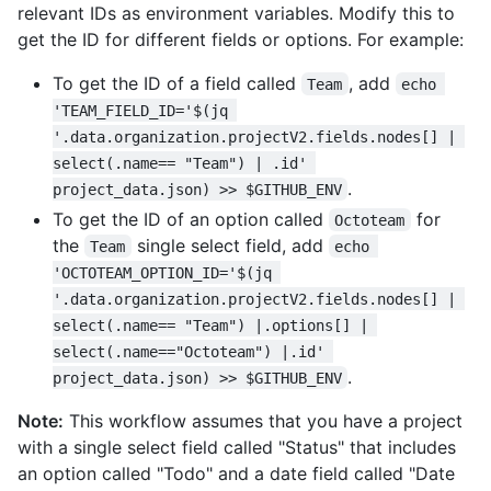
relevant IDs as environment variables. Modify this to
get the ID for different fields or options. For example:
To get the ID of a field called
, add
Team
echo 
'TEAM_FIELD_ID='$(jq 
'.data.organization.projectV2.fields.nodes[] | 
select(.name== "Team") | .id' 
.
project_data.json) >> $GITHUB_ENV
To get the ID of an option called
for
Octoteam
the
single select field, add
Team
echo 
'OCTOTEAM_OPTION_ID='$(jq 
'.data.organization.projectV2.fields.nodes[] | 
select(.name== "Team") |.options[] | 
select(.name=="Octoteam") |.id' 
.
project_data.json) >> $GITHUB_ENV
Note:
This workflow assumes that you have a project
with a single select field called "Status" that includes
an option called "Todo" and a date field called "Date