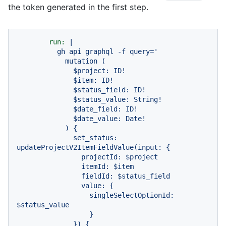
the token generated in the first step.
run:
|

          gh api graphql -f query='

            mutation (

              $project: ID!

              $item: ID!

              $status_field: ID!

              $status_value: String!

              $date_field: ID!

              $date_value: Date!

            ) {

              set_status: 
updateProjectV2ItemFieldValue(input: {

                projectId: $project

                itemId: $item

                fieldId: $status_field

                value: {

                  singleSelectOptionId: 
$status_value

                  }

              }) {
