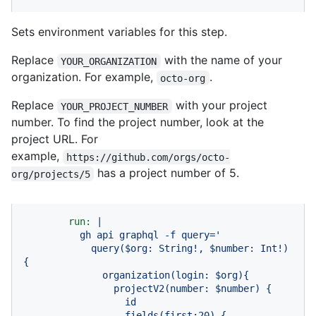
Sets environment variables for this step.
Replace
with the name of your
YOUR_ORGANIZATION
organization. For example,
.
octo-org
Replace
with your project
YOUR_PROJECT_NUMBER
number. To find the project number, look at the
project URL. For
example,
https://github.com/orgs/octo-
has a project number of 5.
org/projects/5
run:
|

          gh api graphql -f query='

            query($org: String!, $number: Int!) 
{

              organization(login: $org){

                projectV2(number: $number) {

                  id

                  fields(first:20) {
