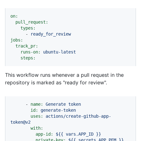
on:
pull_request:
types:
-
ready_for_review
jobs:
track_pr:
runs-on:
ubuntu-latest
steps:
This workflow runs whenever a pull request in the
repository is marked as "ready for review".
-
name:
Generate
token
id:
generate-token
uses:
actions/create-github-app-
token@v2
with:
app-id:
${{
vars.APP_ID
}}
private-key:
${{
secrets.APP_PEM
}}