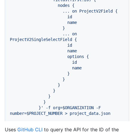
                    nodes {

                      ... on ProjectV2Field {

                        id

                        name

                      }

                      ... on 
ProjectV2SingleSelectField {

                        id

                        name

                        options {

                          id

                          name

                        }

                      }

                    }

                  }

                }

              }

            }' -f org=$ORGANIZATION -F 
number=$PROJECT_NUMBER > project_data.json
Uses
GitHub CLI
to query the API for the ID of the