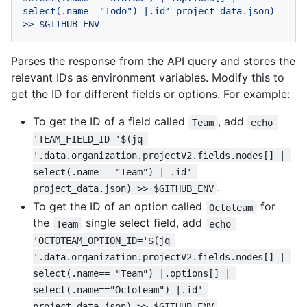
select(.name=="Todo") |.id'
project_data.json)
>>
$GITHUB_ENV
Parses the response from the API query and stores the
relevant IDs as environment variables. Modify this to
get the ID for different fields or options. For example:
To get the ID of a field called
, add
Team
echo 
'TEAM_FIELD_ID='$(jq 
'.data.organization.projectV2.fields.nodes[] | 
select(.name== "Team") | .id' 
.
project_data.json) >> $GITHUB_ENV
To get the ID of an option called
for
Octoteam
the
single select field, add
Team
echo 
'OCTOTEAM_OPTION_ID='$(jq 
'.data.organization.projectV2.fields.nodes[] | 
select(.name== "Team") |.options[] | 
select(.name=="Octoteam") |.id' 
.
project_data.json) >> $GITHUB_ENV