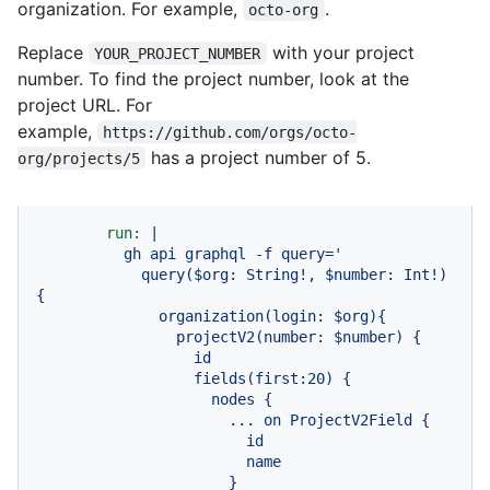
organization. For example,
.
octo-org
Replace
with your project
YOUR_PROJECT_NUMBER
number. To find the project number, look at the
project URL. For
example,
https://github.com/orgs/octo-
has a project number of 5.
org/projects/5
run:
|

          gh api graphql -f query='

            query($org: String!, $number: Int!) 
{

              organization(login: $org){

                projectV2(number: $number) {

                  id

                  fields(first:20) {

                    nodes {

                      ... on ProjectV2Field {

                        id

                        name

                      }
