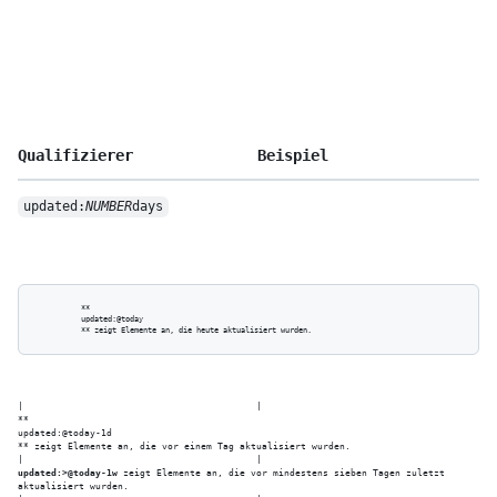
Qualifizierer
Beispiel
updated:
NUMBER
days
          **

          updated:@today

|                                          |

**

updated:@today-1d

** zeigt Elemente an, die vor einem Tag aktualisiert wurden.

updated:>@today-1w
 zeigt Elemente an, die vor mindestens sieben Tagen zuletzt 
aktualisiert wurden.
