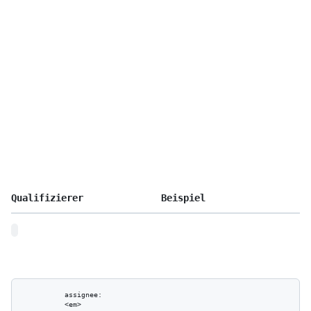
Qualifizierer
Beispiel
          assignee:

          <em>
