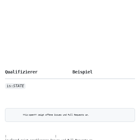
Qualifizierer
Beispiel
is:
STATE
is:closed
 zeigt geschlossene Issues und Pull Requests an.
