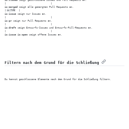
is:merged
 zeigt alle gemergten Pull Requests an.

|
is:
TYPE
is:issue
 zeigt nur Issues an.

is:pr
 zeigt nur Pull Requests an.

is:draft
 zeigt Entwurfs-Issues und Entwurfs-Pull-Requests an.

is:issue is:open
 zeigt offene Issues an.
Filtern nach dem Grund für die Schließung
Du kannst geschlossene Elemente nach dem Grund für die Schließung filtern.