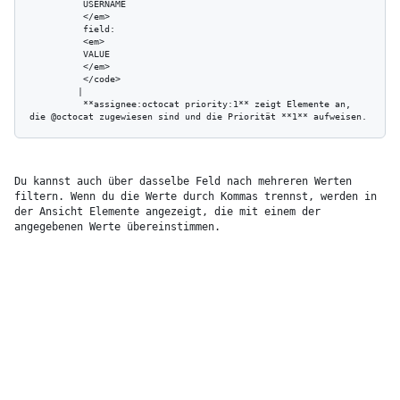
          USERNAME

          </em>

          field:

          <em>

          VALUE

          </em>

          </code>

         | 

          **assignee:octocat priority:1** zeigt Elemente an, 
Du kannst auch über dasselbe Feld nach mehreren Werten 
filtern. Wenn du die Werte durch Kommas trennst, werden in 
der Ansicht Elemente angezeigt, die mit einem der 
angegebenen Werte übereinstimmen.