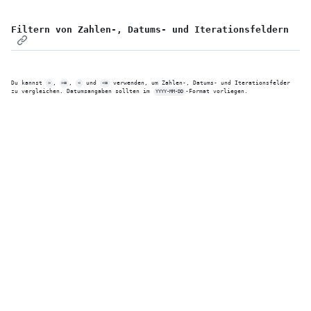
Filtern von Zahlen-, Datums- und Iterationsfeldern
Du kannst 
, 
, 
 und 
 verwenden, um Zahlen-, Datums- und Iterationsfelder 
>
>=
<
<=
zu vergleichen. Datumsangaben sollten im 
-Format vorliegen.
YYYY-MM-DD