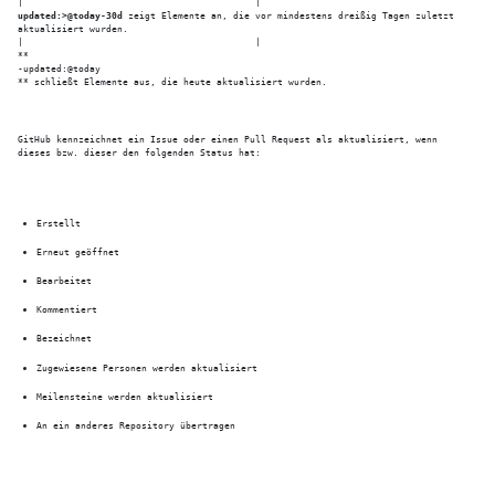
updated:>@today-30d
 zeigt Elemente an, die vor mindestens dreißig Tagen zuletzt 
aktualisiert wurden.

|                                          |

**

-updated:@today

** schließt Elemente aus, die heute aktualisiert wurden.
GitHub kennzeichnet ein Issue oder einen Pull Request als aktualisiert, wenn 
dieses bzw. dieser den folgenden Status hat:
Erstellt
Erneut geöffnet
Bearbeitet
Kommentiert
Bezeichnet
Zugewiesene Personen werden aktualisiert
Meilensteine werden aktualisiert
An ein anderes Repository übertragen