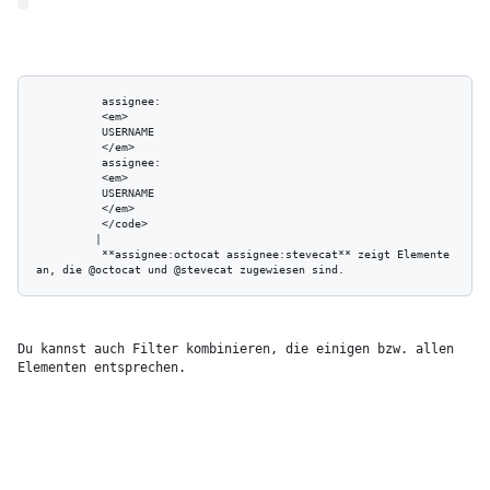
          assignee:

          <em>

          USERNAME

          </em>

          assignee:

          <em>

          USERNAME

          </em>

          </code>

         | 

          **assignee:octocat assignee:stevecat** zeigt Elemente 
Du kannst auch Filter kombinieren, die einigen bzw. allen 
Elementen entsprechen.