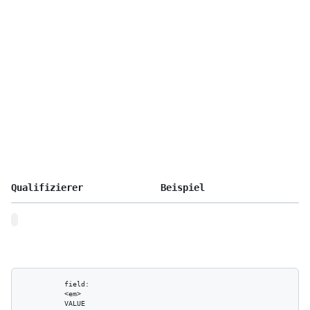
Qualifizierer
Beispiel
          field:

          <em>

          VALUE
