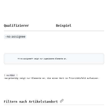
Qualifizierer
Beispiel
-no:assignee
|
-no:
FIELD
-no:priority
 zeigt nur Elemente an, die einen Wert im Prioritätsfeld aufweisen.
Filtern nach Artikelstandort