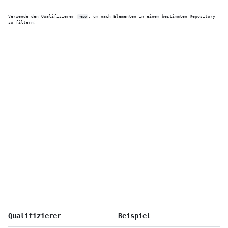
Verwende den Qualifizierer 
, um nach Elementen in einem bestimmten Repository 
repo
zu filtern.
Qualifizierer
Beispiel