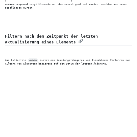
reason:reopened
 zeigt Elemente an, die erneut geöffnet wurden, nachdem sie zuvor 
geschlossen wurden.
Filtern nach dem Zeitpunkt der letzten 
Aktualisierung eines Elements
Das Filterfeld 
 bietet ein leistungsfähigeres und flexibleres Verfahren zum 
updated
Filtern von Elementen basierend auf dem Datum der letzten Änderung.