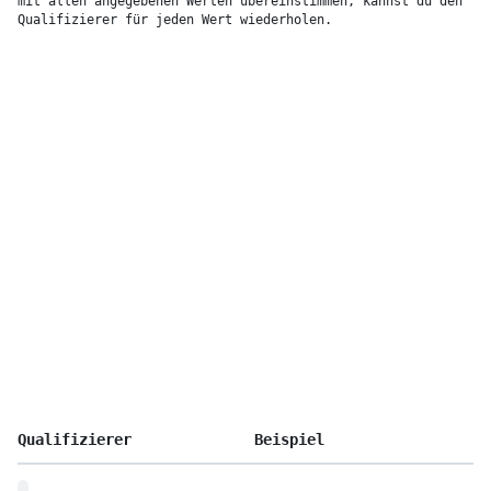
mit allen angegebenen Werten übereinstimmen, kannst du den 
Qualifizierer für jeden Wert wiederholen.
Qualifizierer
Beispiel