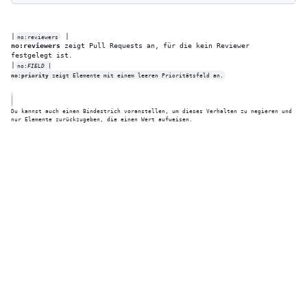
|
no:reviewers
no:reviewers
 zeigt Pull Requests an, für die kein Reviewer 
festgelegt ist.

|
no:
FIELD
no:priority
 zeigt Elemente mit einem leeren Prioritätsfeld an.
Du kannst auch einen Bindestrich voranstellen, um dieses Verhalten zu negieren und 
nur Elemente zurückzugeben, die einen Wert aufweisen.