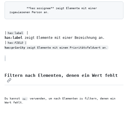
          **has:assignee** zeigt Elemente mit einer 
|
has:label
has:label
 zeigt Elemente mit einer Bezeichnung an.

|
has:
FIELD
has:priority
 zeigt Elemente mit einem Prioritätsfeldwert an.
Filtern nach Elementen, denen ein Wert fehlt
Du kannst 
 verwenden, um nach Elementen zu filtern, denen ein 
no:
Wert fehlt.