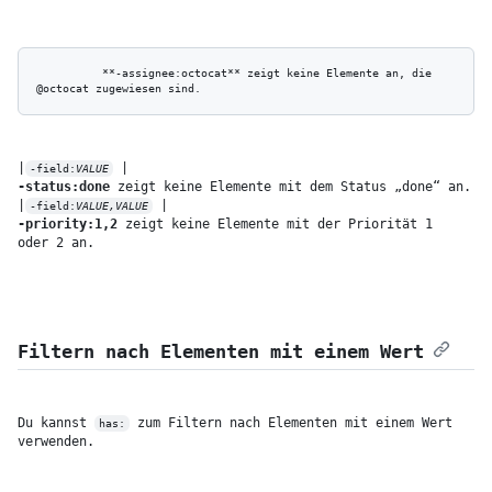
          **-assignee:octocat** zeigt keine Elemente an, die 
|
-field:
VALUE
-status:done
 zeigt keine Elemente mit dem Status „done“ an.

|
-field:
VALUE,VALUE
-priority:1,2
 zeigt keine Elemente mit der Priorität 1 
oder 2 an.
Filtern nach Elementen mit einem Wert
Du kannst 
 zum Filtern nach Elementen mit einem Wert 
has:
verwenden.