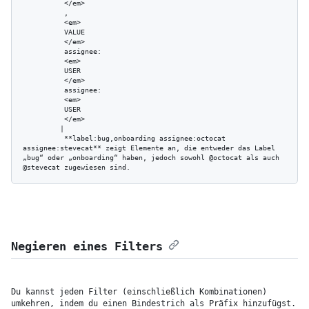
          </em>

          ,

          <em>

          VALUE

          </em>

          assignee:

          <em>

          USER

          </em>

          assignee:

          <em>

          USER

          </em>

         | 

          **label:bug,onboarding assignee:octocat 
assignee:stevecat** zeigt Elemente an, die entweder das Label 
„bug“ oder „onboarding“ haben, jedoch sowohl @octocat als auch 
Negieren eines Filters
Du kannst jeden Filter (einschließlich Kombinationen) 
umkehren, indem du einen Bindestrich als Präfix hinzufügst.