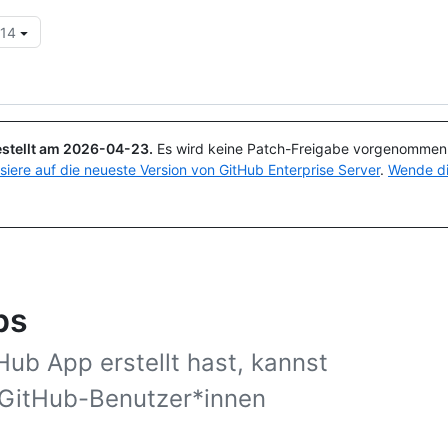
.14
Suchen oder Fragen
Copilot
stellt am
2026-04-23
.
Es wird keine Patch-Freigabe vorgenommen, 
isiere auf die neueste Version von GitHub Enterprise Server
.
Wende di
ps
ub App erstellt hast, kannst
 GitHub-Benutzer*innen