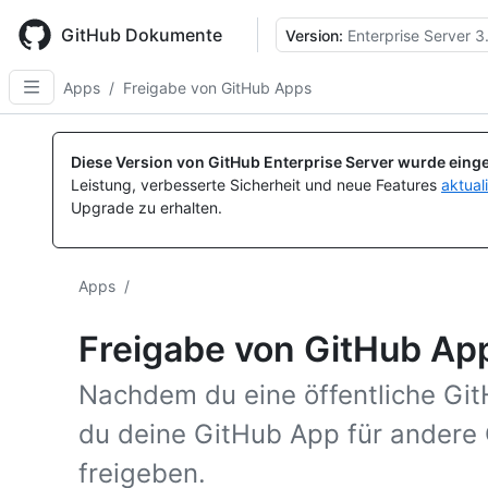
Skip
to
GitHub Dokumente
Version:
Enterprise Server 3
main
content
Apps
/
Freigabe von GitHub Apps
Diese Version von GitHub Enterprise Server wurde einge
Leistung, verbesserte Sicherheit und neue Features
aktual
Upgrade zu erhalten.
Apps
/
Freigabe von GitHub Ap
Nachdem du eine öffentliche GitH
du deine GitHub App für andere
freigeben.