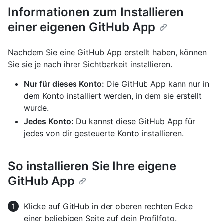
Informationen zum Installieren
einer eigenen GitHub App
Nachdem Sie eine GitHub App erstellt haben, können
Sie sie je nach ihrer Sichtbarkeit installieren.
Nur für dieses Konto:
Die GitHub App kann nur in
dem Konto installiert werden, in dem sie erstellt
wurde.
Jedes Konto:
Du kannst diese GitHub App für
jedes von dir gesteuerte Konto installieren.
So installieren Sie Ihre eigene
GitHub App
Klicke auf GitHub in der oberen rechten Ecke
einer beliebigen Seite auf dein Profilfoto.