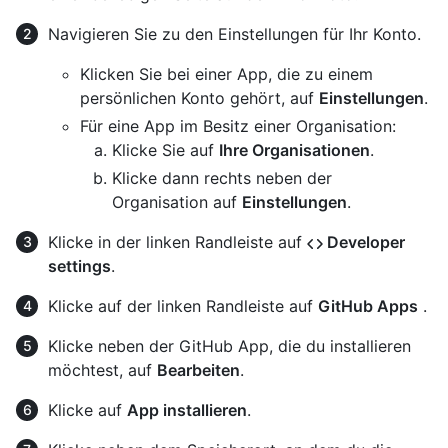
Navigieren Sie zu den Einstellungen für Ihr Konto.
Klicken Sie bei einer App, die zu einem
persönlichen Konto gehört, auf
Einstellungen
.
Für eine App im Besitz einer Organisation:
Klicke Sie auf
Ihre Organisationen
.
Klicke dann rechts neben der
Organisation auf
Einstellungen
.
Klicke in der linken Randleiste auf
Developer
settings
.
Klicke auf der linken Randleiste auf
GitHub Apps
.
Klicke neben der GitHub App, die du installieren
möchtest, auf
Bearbeiten
.
Klicke auf
App installieren
.