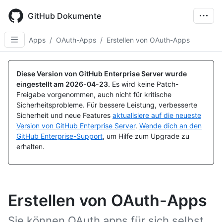
Skip
to
GitHub Dokumente
main
content
Apps
/
OAuth-Apps
/
Erstellen von OAuth-Apps
Diese Version von GitHub Enterprise Server wurde
eingestellt am
2026-04-23
.
Es wird keine Patch-
Freigabe vorgenommen, auch nicht für kritische
Sicherheitsprobleme. Für bessere Leistung, verbesserte
Sicherheit und neue Features
aktualisiere auf die neueste
Version von GitHub Enterprise Server
.
Wende dich an den
GitHub Enterprise-Support
, um Hilfe zum Upgrade zu
erhalten.
Erstellen von OAuth-Apps
Sie können OAuth apps für sich selbst