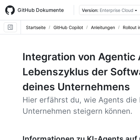
Skip
to
GitHub Dokumente
Version:
Enterprise Cloud
main
content
Startseite
GitHub Copilot
Anleitungen
Rollout
Integration von Agentic 
Lebenszyklus der Softw
deines Unternehmens
Hier erfährst du, wie Agents die
Unternehmen steigern können.
Informationen zu KI-Agents auf