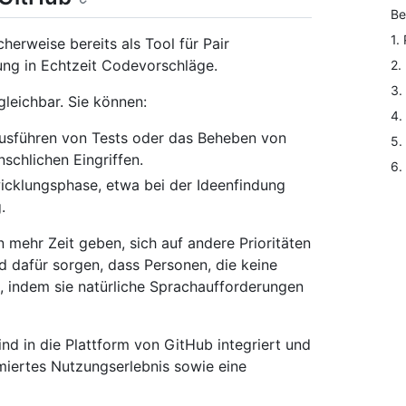
Be
1.
erweise bereits als Tool für Pair
ng in Echtzeit Codevorschläge.
2.
3.
leichbar. Sie können:
4.
usführen von Tests oder das Beheben von
5.
schlichen Eingriffen.
6.
icklungsphase, etwa bei der Ideenfindung
.
mehr Zeit geben, sich auf andere Prioritäten
nd dafür sorgen, dass Personen, die keine
n, indem sie natürliche Sprachaufforderungen
nd in die Plattform von GitHub integriert und
imiertes Nutzungserlebnis sowie eine