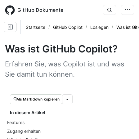
Skip
to
GitHub Dokumente
main
content
Startseite
GitHub Copilot
Loslegen
Was ist Git
Was ist GitHub Copilot?
Erfahren Sie, was Copilot ist und was
Sie damit tun können.
Als Markdown kopieren
In diesem Artikel
Features
Zugang erhalten