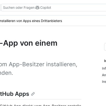
Suchen oder Fragen
Copilot
Installieren von Apps eines Drittanbieters
ub-App von einem
I
m App-Besitzer installieren,
In
nden.
An
In
GitHub Apps