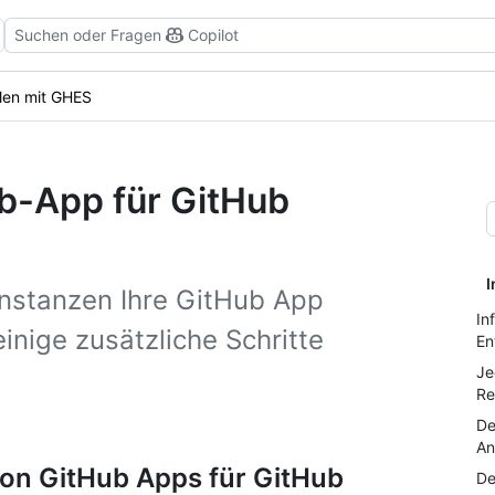
Suchen oder Fragen
Copilot
ilen mit GHES
ub-App für GitHub
I
Instanzen Ihre GitHub App
In
nige zusätzliche Schritte
En
Je
Re
De
An
on GitHub Apps für GitHub
De