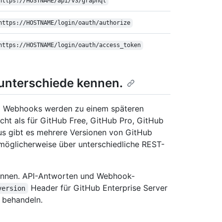
https:/
/
HOSTNAME/
api/
v3/
graphql
https:/
/
HOSTNAME/
login/
oauth/
authorize
https:/
/
HOSTNAME/
login/
oauth/
access_token
unterschiede kennen.
 Webhooks werden zu einem späteren
icht als für GitHub Free, GitHub Pro, GitHub
us gibt es mehrere Versionen von GitHub
 möglicherweise über unterschiedliche REST-
ennen. API-Antworten und Webhook-
Header für GitHub Enterprise Server
version
 behandeln.