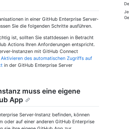
De
Je
Ge
isationen in einer GitHub Enterprise Server-
üssen Sie die folgenden Schritte ausführen.
tig ist, sollten Sie stattdessen in Betracht
Hub Actions Ihren Anforderungen entspricht.
Server-Instanzen mit GitHub Connect
r
Aktivieren des automatischen Zugriffs auf
ct
in der GitHub Enterprise Server
Instanz muss eine eigene
Hub App
nterprise Server-Instanz befinden, können
om oder auf einer anderen GitHub Enterprise
en sie ihre eigene GitHub App zur