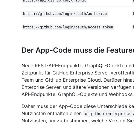
https:/
/
api.github.com/
graphql
https:/
/
github.com/
login/
oauth/
authorize
https:/
/
github.com/
login/
oauth/
access_token
Der App-Code muss die Feature
Neue REST-API-Endpunkte, GraphQL-Objekte und
Zeitpunkt für GitHub Enterprise Server veröffentl
Team und GitHub Enterprise Cloud. Darüber hina
Enterprise Server, und ältere Versionen verfügen
API-Endpunkte, GraphQL-Objekte und Webhooks.
Daher muss der App-Code diese Unterschiede k
Nutzlasten enthalten einen
x-github-enterprise-
Nutzlasten, um zu bestimmen, welche Version Sie