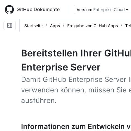
Skip
to
GitHub Dokumente
Version:
Enterprise Cloud
main
content
Startseite
Apps
Freigabe von GitHub Apps
Te
Bereitstellen Ihrer GitH
Enterprise Server
Damit GitHub Enterprise Server 
verwenden können, müssen Sie ei
ausführen.
Informationen zum Entwickeln v