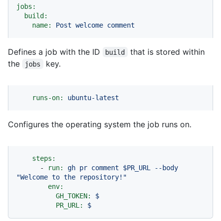
jobs:
build:
name:
Post
welcome
comment
Defines a job with the ID
that is stored within
build
the
key.
jobs
runs-on:
ubuntu-latest
Configures the operating system the job runs on.
steps:
-
run:
gh
pr
comment
$PR_URL
--body
"Welcome to the repository!"
env:
GH_TOKEN:
$
PR_URL:
$