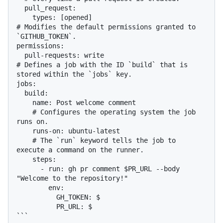
  pull_request:

    types: [opened]

# Modifies the default permissions granted to 
`GITHUB_TOKEN`.

permissions:

  pull-requests: write

# Defines a job with the ID `build` that is 
stored within the `jobs` key.

jobs:

  build:

    name: Post welcome comment

    # Configures the operating system the job 
runs on.

    runs-on: ubuntu-latest

    # The `run` keyword tells the job to 
execute a command on the runner.

    steps:

      - run: gh pr comment $PR_URL --body 
"Welcome to the repository!"

        env:

          GH_TOKEN: $

          PR_URL: $
