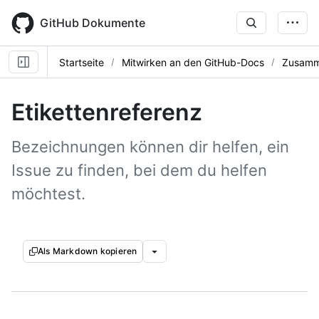
Skip
to
GitHub Dokumente
main
content
Startseite
Mitwirken an den GitHub-Docs
Zusamm
Etikettenreferenz
Bezeichnungen können dir helfen, ein
Issue zu finden, bei dem du helfen
möchtest.
Als Markdown kopieren