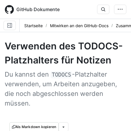
Skip
to
GitHub Dokumente
main
content
Startseite
Mitwirken an den GitHub-Docs
Zusamm
Verwenden des TODOCS-
Platzhalters für Notizen
Du kannst den
-Platzhalter
TODOCS
verwenden, um Arbeiten anzugeben,
die noch abgeschlossen werden
müssen.
Als Markdown kopieren