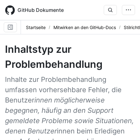
Skip
to
GitHub Dokumente
main
content
Startseite
Mitwirken an den GitHub-Docs
Stilrich
Inhaltstyp zur
Problembehandlung
Inhalte zur Problembehandlung
umfassen vorhersehbare Fehler, die
Benutzer
innen möglicherweise
begegnen, häufig an den Support
gemeldete Probleme sowie Situationen,
denen Benutzer
innen beim Erledigen