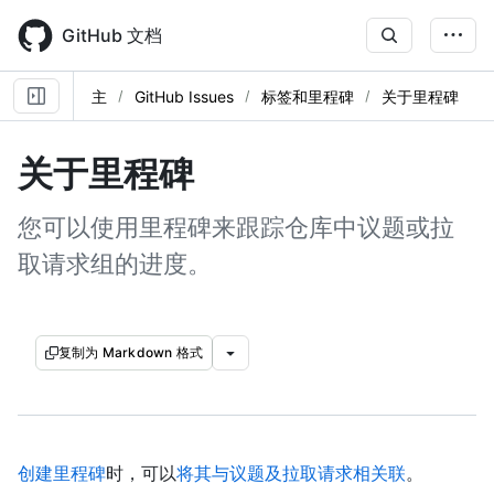
Skip
to
GitHub 文档
main
content
主
GitHub Issues
标签和里程碑
关于里程碑
关于里程碑
您可以使用里程碑来跟踪仓库中议题或拉
取请求组的进度。
复制为 Markdown 格式
创建里程碑
时，可以
将其与议题及拉取请求相关联
。