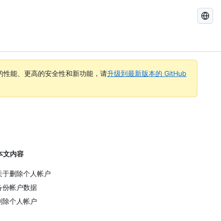
搜
索
GitHub
Docs
的性能、更高的安全性和新功能，请
升级到最新版本的 GitHub
本文内容
关于删除个人帐户
备份帐户数据
删除个人帐户