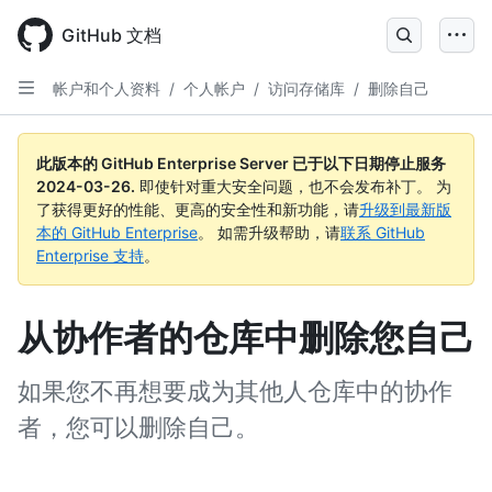
Skip
to
GitHub 文档
main
content
帐户和个人资料
/
个人帐户
/
访问存储库
/
删除自己
此版本的 GitHub Enterprise Server 已于以下日期停止服务
2024-03-26
.
即使针对重大安全问题，也不会发布补丁。 为
了获得更好的性能、更高的安全性和新功能，请
升级到最新版
本的 GitHub Enterprise
。 如需升级帮助，请
联系 GitHub
Enterprise 支持
。
从协作者的仓库中删除您自己
如果您不再想要成为其他人仓库中的协作
者，您可以删除自己。