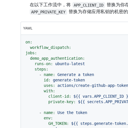
在以下工作流中，将
替换为你存
APP_CLIENT_ID
替换为存储应用私钥的机密的
APP_PRIVATE_KEY
YAML
on:
workflow_dispatch:
jobs:
demo_app_authentication:
runs-on:
ubuntu-latest
steps:
-
name:
Generate
a
token
id:
generate-token
uses:
actions/create-github-app-toke
with:
client-id:
${{
vars.APP_CLIENT_ID
private-key:
${{
secrets.APP_PRIVA
-
name:
Use
the
token
env:
GH_TOKEN:
${{
steps.generate-token