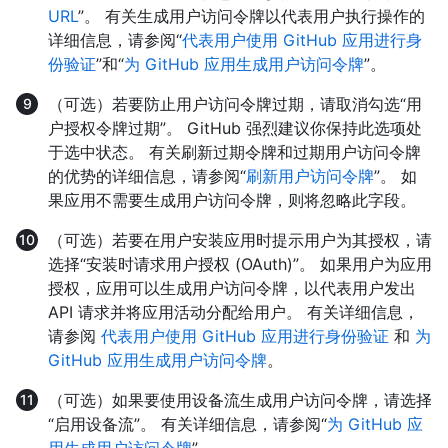
URL
”。 有关生成用户访问令牌以代表用户执行操作的
详细信息，请参阅“
代表用户使用 GitHub 应用进行身
份验证
”和“
为 GitHub 应用生成用户访问令牌
”。
（可选）若要防止用户访问令牌过期，请取消勾选“用
户授权令牌过期”。 GitHub 强烈建议你保持此选项处
于选中状态。 有关刷新过期令牌和过期用户访问令牌
的优势的详细信息，请参阅“
刷新用户访问令牌
”。 如
果应用不需要生成用户访问令牌，则将忽略此字段。
（可选）若要在用户安装应用时提示用户为其授权，请
选择“安装时请求用户授权 (OAuth)”。 如果用户为应用
授权，应用可以生成用户访问令牌，以代表用户发出
API 请求并将应用活动分配给用户。 有关详细信息，
请参阅
代表用户使用 GitHub 应用进行身份验证
和
为
GitHub 应用生成用户访问令牌
。
（可选）如果要使用设备流生成用户访问令牌，请选择
“启用设备流”。 有关详细信息，请参阅“
为 GitHub 应