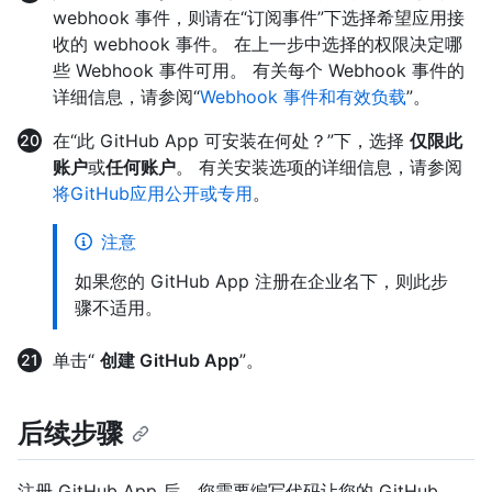
webhook 事件，则请在“订阅事件”下选择希望应用接
收的 webhook 事件。 在上一步中选择的权限决定哪
些 Webhook 事件可用。 有关每个 Webhook 事件的
详细信息，请参阅“
Webhook 事件和有效负载
”。
在“此 GitHub App 可安装在何处？”下，选择
仅限此
账户
或
任何账户
。 有关安装选项的详细信息，请参阅
将GitHub应用公开或专用
。
注意
如果您的 GitHub App 注册在企业名下，则此步
骤不适用。
单击“
创建 GitHub App
”。
后续步骤
注册 GitHub App 后，您需要编写代码让您的 GitHub