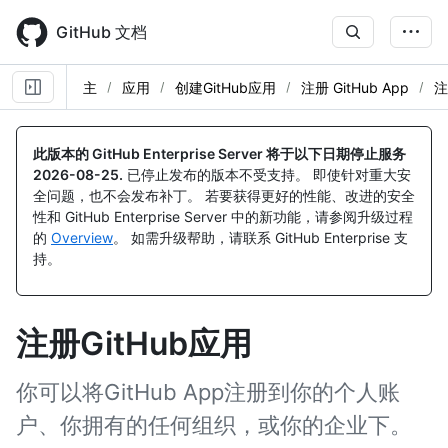
Skip
to
GitHub 文档
main
content
主
应用
创建GitHub应用
注册 GitHub App
注
此版本的 GitHub Enterprise Server 将于以下日期停止服务
2026-08-25
.
已停止发布的版本不受支持。 即使针对重大安
全问题，也不会发布补丁。 若要获得更好的性能、改进的安全
性和 GitHub Enterprise Server 中的新功能，请参阅升级过程
的
Overview
。 如需升级帮助，请联系 GitHub Enterprise 支
持。
注册GitHub应用
你可以将GitHub App注册到你的个人账
户、你拥有的任何组织，或你的企业下。